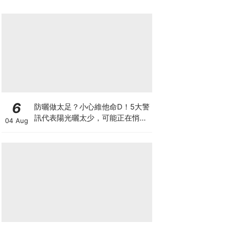
6
防曬做太足？小心維他命D！5大警
訊代表陽光曬太少，可能正在悄悄
04 Aug
影響你的健康