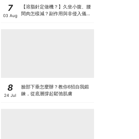
7
【溶脂針定做機？】久坐小腹、腰
間肉怎樣減？副作用與非侵入儀器
03 Aug
比較
8
臉部下垂怎麼辦？教你6招自我鍛
鍊，從底層撐起鬆弛肌膚
24 Jul