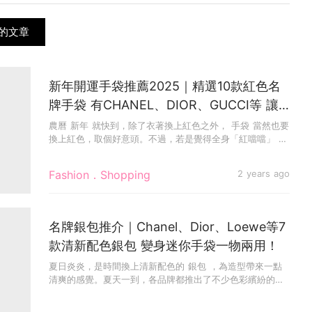
關的文章
新年開運手袋推薦2025｜精選10款紅色名
牌手袋 有CHANEL、DIOR、GUCCI等 讓
你招財又招桃花
農曆 新年 就快到，除了衣著換上紅色之外， 手袋 當然也要
換上紅色，取個好意頭。不過，若是覺得全身「紅噹噹」 造
型 好老...
Fashion．Shopping
2 years ago
名牌銀包推介｜Chanel、Dior、Loewe等7
款清新配色銀包 變身迷你手袋一物兩用！
夏日炎炎，是時間換上清新配色的 銀包 ，為造型帶來一點
清爽的感覺。夏天一到，各品牌都推出了不少色彩繽紛的銀
包，而這些銀包...