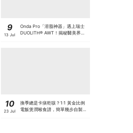
9
Onda Pro「溶脂神器」遇上瑞士
DUOLITH® AWT！揭秘醫美界悄
13 Jul
悄瘋傳的「雙機塑形」雙倍震撼彈
10
換季總是卡痰乾咳？1:1 黃金比例
電飯煲潤喉食譜，簡單幾步自製天
23 Jul
然潤喉滋養飲