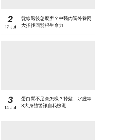
2
髮線退後怎麼辦？中醫內調外養兩
大招找回髮根生命力
17 Jul
3
蛋白質不足會怎樣？掉髮、水腫等
8大身體警訊自我檢測
14 Jul