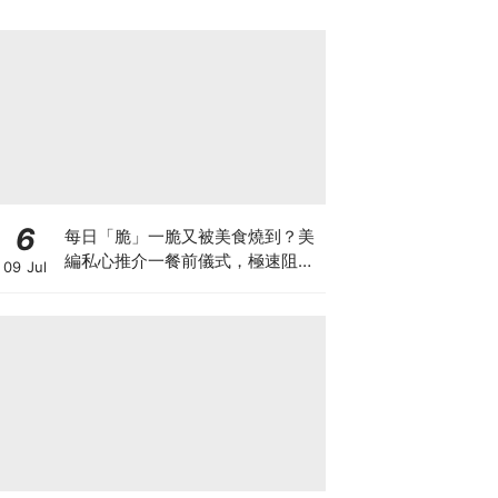
6
每日「脆」一脆又被美食燒到？美
編私心推介一餐前儀式，極速阻碳
09 Jul
阻油，餐前一包開啟「易瘦體
質」！