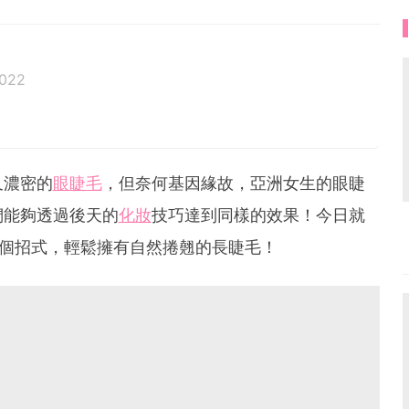
2022
又濃密的
眼睫毛
，但奈何基因緣故，亞洲女生的眼睫
們能夠透過後天的
化妝
技巧達到同樣的效果！今日就
4個招式，輕鬆擁有自然捲翹的長睫毛！