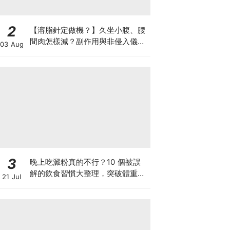
2
【溶脂針定做機？】久坐小腹、腰
間肉怎樣減？副作用與非侵入儀器
03 Aug
比較
3
晚上吃澱粉真的不行？10 個被誤
解的飲食習慣大整理，突破體重停
21 Jul
滯期的調整指南