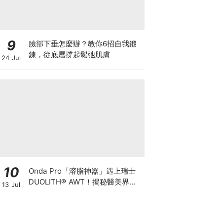
9
臉部下垂怎麼辦？教你6招自我鍛
鍊，從底層撐起鬆弛肌膚
24 Jul
10
Onda Pro「溶脂神器」遇上瑞士
DUOLITH® AWT！揭秘醫美界悄
13 Jul
悄瘋傳的「雙機塑形」雙倍震撼彈