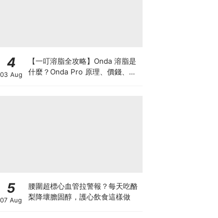
4
【一叮溶脂全攻略】Onda 溶脂是
什麼？Onda Pro 原理、價錢、次
03 Aug
數及中環減肥療程一次了解
5
腰圍超標心血管拉警報？每天吃酪
梨降壞膽固醇，護心飲食這樣做
07 Aug