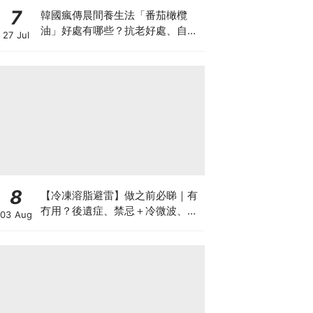
7
韓國瘋傳晨間養生法「番茄橄欖
油」好處有哪些？抗老好處、自製
27 Jul
做法與禁忌一次看
8
【冷凍溶脂避雷】做之前必睇｜有
冇用？後遺症、禁忌＋冷微波、雙
03 Aug
機比較