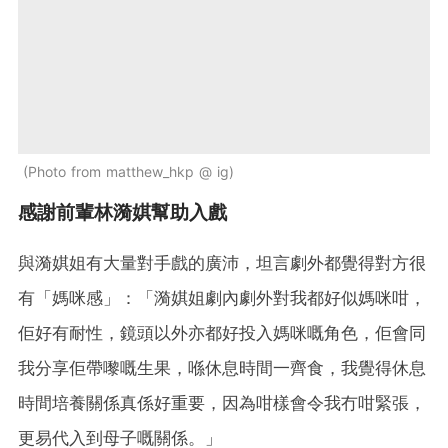
Photo from matthew_hkp @ ig
感謝前輩林漪娸幫助入戲
與漪娸姐有大量對手戲的廣沛，坦言劇外都覺得對方很
有「媽咪感」：「漪娸姐劇內劇外對我都好似媽咪咁，
佢好有耐性，鏡頭以外亦都好投入媽咪嘅角色，佢會同
我分享佢帶嚟嘅生果，喺休息時間一齊食，我覺得休息
時間培養關係真係好重要，因為咁樣會令我冇咁緊張，
更易代入到母子嘅關係。」