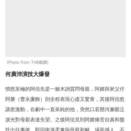
Photo from TVB截圖
何廣沛演技大爆發
憤怒至極的阿信先是一臉木訥質問母親，阿嫦與舅父仔
阿勝（曹永廉飾）則全程表現心虛又驚青，其後阿信愈
講愈激動，在劇中一直呆鈍的他，突然口若懸河兼眼泛
淚光對母親表達失望。之後阿信見到阿嫦痛苦自責和盤
托出往事後，即回復溫柔兼與母親和解，場面感人。不