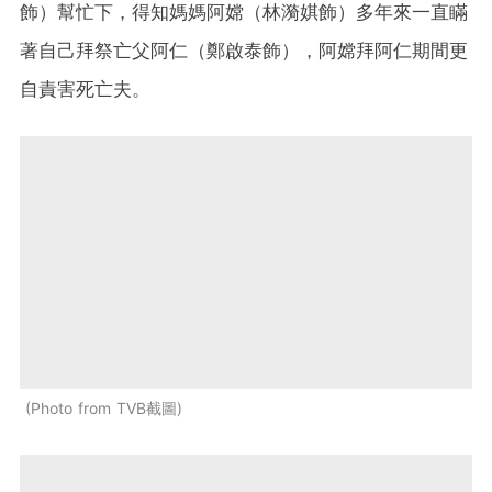
飾）幫忙下，得知媽媽阿嫦（林漪娸飾）多年來一直瞞
著自己拜祭亡父阿仁（鄭啟泰飾），阿嫦拜阿仁期間更
自責害死亡夫。
Photo from TVB截圖