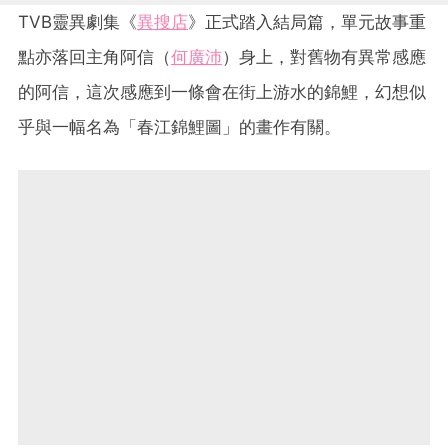
TVB靈異劇集《
異搜店
》正式踏入結局篇，單元故事重
點亦落回主角阿信（
何廣沛
）身上，對舊物有異常感應
的阿信，這次感應到一條會在街上游水的錦鯉，幻想似
乎與一幅名為「春江錦鯉圖」的畫作有關。