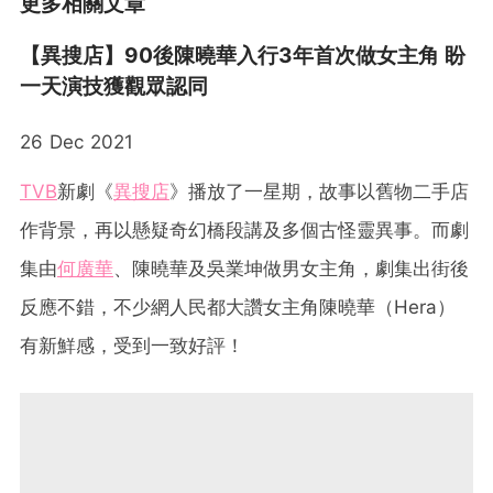
更多相關文章
【異搜店】90後陳曉華入行3年首次做女主角 盼
一天演技獲觀眾認同
26 Dec 2021
TVB
新劇《
異搜店
》播放了一星期，故事以舊物二手店
作背景，再以懸疑奇幻橋段講及多個古怪靈異事。而劇
集由
何廣華
、陳曉華及吳業坤做男女主角，劇集出街後
反應不錯，不少網人民都大讚女主角陳曉華（Hera）
有新鮮感，受到一致好評！