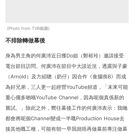
Photo from TVB截圖
不排除轉做幕後
身為男主角的何廣沛近日獲Do姐（鄭裕玲）邀請接受
電台節目訪問。何廣沛在節目中大談近況，透露與子豪
（Arnold）及方紹聰（奶仔）因合作《食腦喪B》而成
為好兄弟，三人更一起經營YouTube頻道，「未來可能
重心擺多啲喺YouTube Channel，因為呢個真係新的
嘗試。」除此之外，嚮往幕後工作的何廣沛表示：我哋
都會將呢個Channel變成一半嘅Production House去
接其他嘅工種，可能有朝一早我就唔再做幕前專注做幕