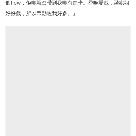
個flow，佢哋就會帶到我哋有進步。尋晚場戲，漪娸姐
好好戲，所以帶動咗我好多。」