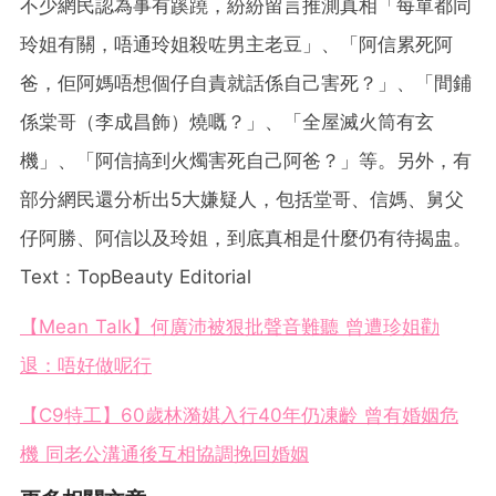
不少網民認為事有蹊蹺，紛紛留言推測真相「每單都同
玲姐有關，唔通玲姐殺咗男主老豆」、「阿信累死阿
爸，佢阿媽唔想個仔自責就話係自己害死？」、「間鋪
係棠哥（李成昌飾）燒嘅？」、「全屋滅火筒有玄
機」、「阿信搞到火燭害死自己阿爸？」等。另外，有
部分網民還分析出5大嫌疑人，包括堂哥、信媽、舅父
仔阿勝、阿信以及玲姐，到底真相是什麼仍有待揭盅。
Text：TopBeauty Editorial
【Mean Talk】何廣沛被狠批聲音難聽 曾遭珍姐勸
退：唔好做呢行
【C9特工】60歲林漪娸入行40年仍凍齡 曾有婚姻危
機 同老公溝通後互相協調挽回婚姻