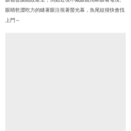
眼睛乾澀吃力的瞇著眼注視著螢光幕，魚尾紋很快會找
上門～