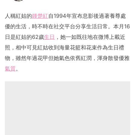
人稱紅姑的
鍾楚紅
自1994年宣布息影後過著養尊處
優的生活，時不時在社交平台分享生活日常。本月16
日是紅姑的62歲
生日
，她一如既往地在微博上載近
照，相中可見紅姑收到海量花籃和花束作為生日禮
物，雖然年過花甲但她氣色依舊紅潤，渾身散發優雅
氣質
。