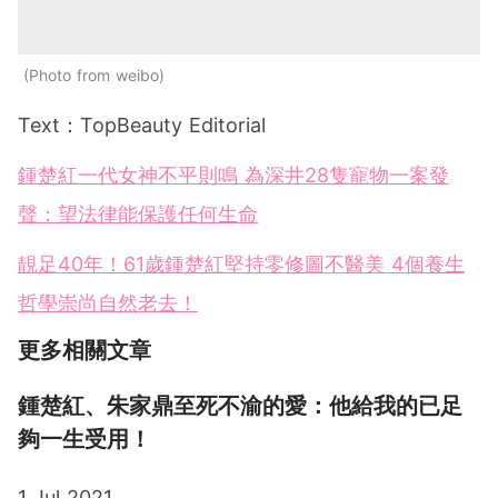
Photo from weibo
Text：TopBeauty Editorial
鍾楚紅一代女神不平則鳴 為深井28隻寵物一案發
聲：望法律能保護任何生命
靚足40年！61歲鍾楚紅堅持零修圖不醫美 4個養生
哲學崇尚自然老去！
更多相關文章
鍾楚紅、朱家鼎至死不渝的愛：他給我的已足
夠一生受用！
1 Jul 2021