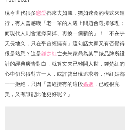
現今世代很多
戀愛
都來去如風，猶如速食的模式來進
行，有人曾感嘆「老一輩的人遇上問題會選擇修理；
而現代人則會選擇棄掉、再換一個新的」！「不在乎
天長地久，只在乎曾經擁有」這句話大家又有否覺得
很是熟悉？這是
鍾楚紅
亡夫朱家鼎為某手錶品牌所設
計的經典廣告對白，就算丈夫已離開人世，鍾楚紅的
心中仍只得對方一人，或許曾出現追求者，但紅姑都
一一拒絕，只因「曾經擁有的這段
婚姻
，已經很完
美，又有誰能比他更好呢？」