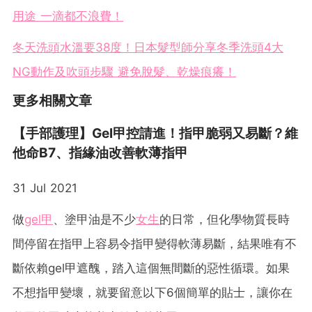
用途 一滴都不浪費！
冬天洗頭水溫要38度！日本髮型師分享冬季洗頭4大
NG動作及吹頭步驟 避免脫髮、乾燥痕癢！
更多相關文章
【手部護理】Gel甲控請進！指甲脆弱又易斷？維
他命B7、指緣油改善軟薄指甲
31 Jul 2021
做
gel甲
、塗甲油是不少
女生
的日常，但化學物質長時
間停留在指甲上容易令指甲變得軟薄易斷，結果唯有不
斷依賴gel甲遮醜，踏入這個無間斷的惡性循環。如果
不想指甲變壞，就要留意以下6個簡單的貼士，讓你在