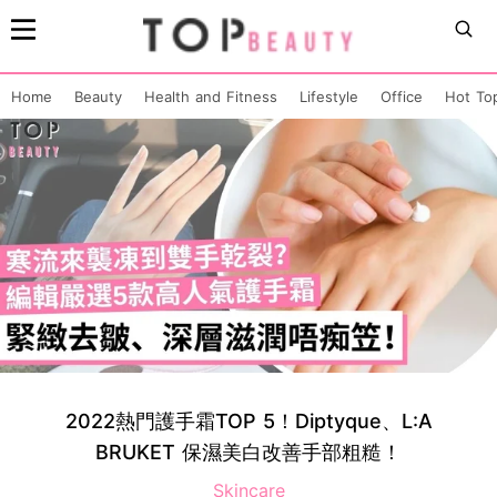
Home
Beauty
Health and Fitness
Lifestyle
Office
Hot To
2022熱門護手霜TOP 5！Diptyque、L:A
BRUKET 保濕美白改善手部粗糙！
Skincare