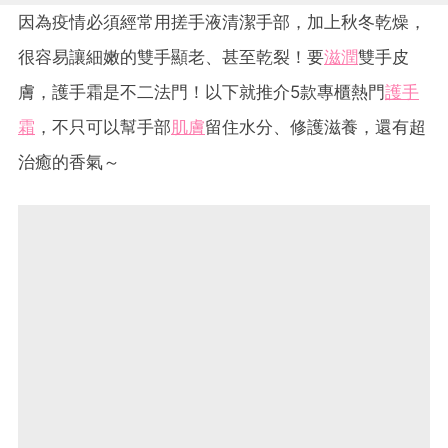
因為疫情必須經常用搓手液清潔手部，加上秋冬乾燥，
很容易讓細嫩的雙手顯老、甚至乾裂！要
滋潤
雙手皮
膚，護手霜是不二法門！以下就推介5款專櫃熱門
護手
霜
，不只可以幫手部
肌膚
留住水分、修護滋養，還有超
治癒的香氣～