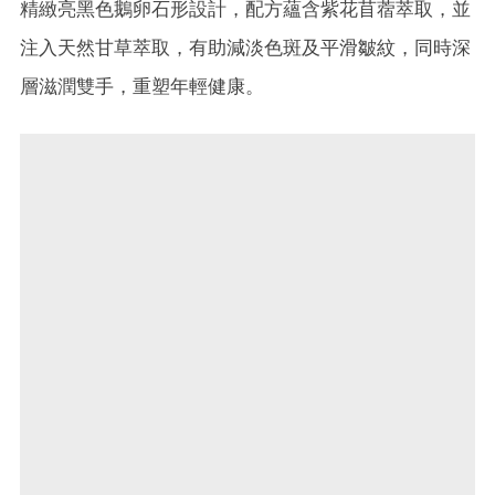
精緻亮黑色鵝卵石形設計，配方蘊含紫花苜蓿萃取，並
注入天然甘草萃取，有助減淡色斑及平滑皺紋，同時深
層滋潤雙手，重塑年輕健康。