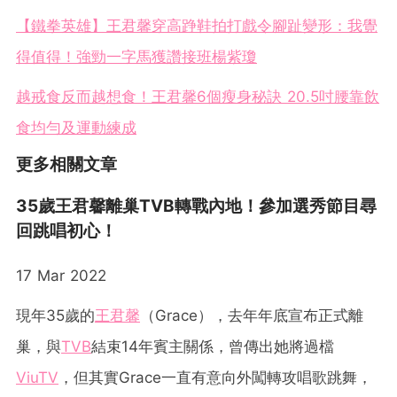
【鐵拳英雄】王君馨穿高踭鞋拍打戲令腳趾變形：我覺
得值得！強勁一字馬獲讚接班楊紫瓊
越戒食反而越想食！王君馨6個瘦身秘訣 20.5吋腰靠飲
食均勻及運動練成
更多相關文章
35歲王君馨離巢TVB轉戰內地！參加選秀節目尋
回跳唱初心！
17 Mar 2022
現年35歲的
王君馨
（Grace），去年年底宣布正式離
巢，與
TVB
結束14年賓主關係，曾傳出她將過檔
ViuTV
，但其實Grace一直有意向外闖轉攻唱歌跳舞，