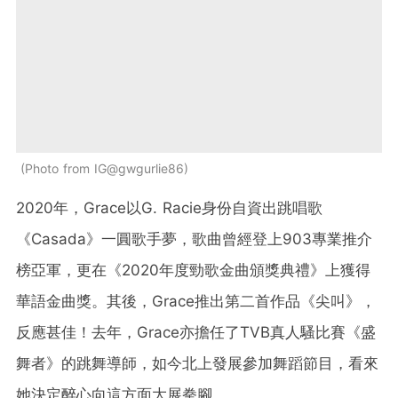
Photo from IG@gwgurlie86
2020年，Grace以G. Racie身份自資出跳唱歌
《Casada》一圓歌手夢，歌曲曾經登上903專業推介
榜亞軍，更在《2020年度勁歌金曲頒獎典禮》上獲得
華語金曲獎。其後，Grace推出第二首作品《尖叫》，
反應甚佳！去年，Grace亦擔任了TVB真人騷比賽《盛
舞者》的跳舞導師，如今北上發展參加舞蹈節目，看來
她決定醉心向這方面大展拳腳。