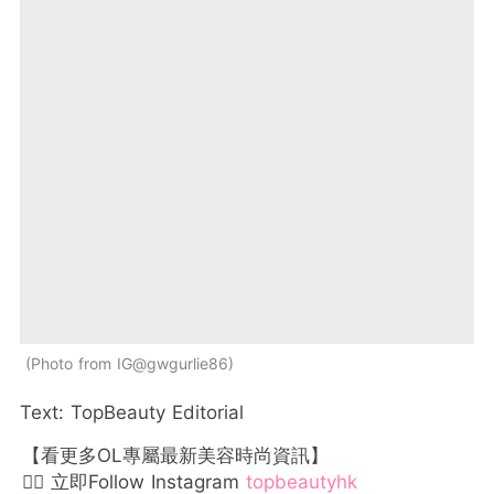
Photo from IG@gwgurlie86
Text: TopBeauty Editorial
【看更多OL專屬最新美容時尚資訊】
👉🏻 立即Follow Instagram
topbeautyhk