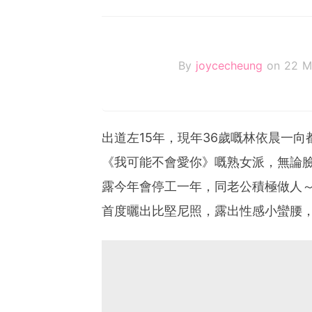
By
joycecheung
on 22 M
出道左15年，現年36歲嘅林依晨一
《我可能不會愛你》嘅熟女派，無論臉
露今年會停工一年，同老公積極做人
首度曬出比堅尼照，露出性感小蠻腰