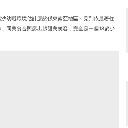
清沙幼嘅環境估計應該係東南亞地區～見到依晨著住
，同美食合照露出超甜美笑容，完全是一個18歲少