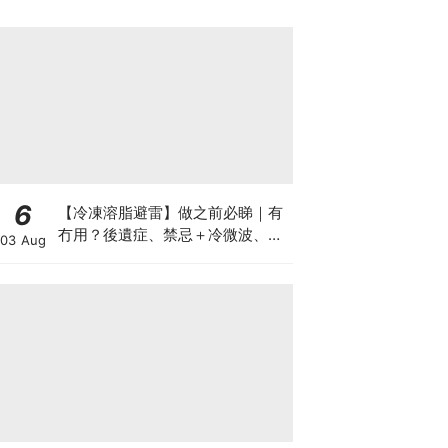
6
【冷凍溶脂避雷】做之前必睇｜有
冇用？後遺症、禁忌＋冷微波、雙
03 Aug
機比較