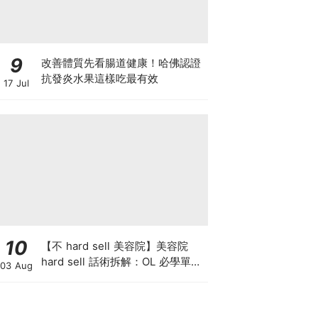
9
改善體質先看腸道健康！哈佛認證
抗發炎水果這樣吃最有效
17 Jul
10
【不 hard sell 美容院】美容院
hard sell 話術拆解：OL 必學單次
03 Aug
收費與預繳套票消費攻略