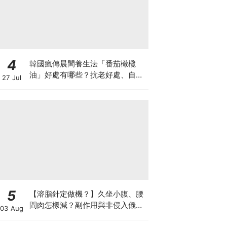
4
韓國瘋傳晨間養生法「番茄橄欖
油」好處有哪些？抗老好處、自製
27 Jul
做法與禁忌一次看
5
【溶脂針定做機？】久坐小腹、腰
間肉怎樣減？副作用與非侵入儀器
03 Aug
比較