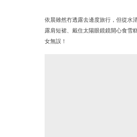
依晨雖然冇透露去邊度旅行，但從水
露肩短裙、戴住太陽眼鏡鏡開心食雪糕
女無誤！