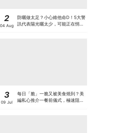
2
防曬做太足？小心維他命D！5大警
訊代表陽光曬太少，可能正在悄悄
04 Aug
影響你的健康
3
每日「脆」一脆又被美食燒到？美
編私心推介一餐前儀式，極速阻碳
09 Jul
阻油，餐前一包開啟「易瘦體
質」！