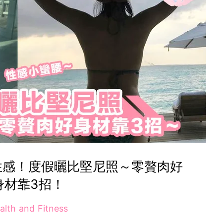
性感！度假曬比堅尼照～零贅肉好
身材靠3招！
alth and Fitness