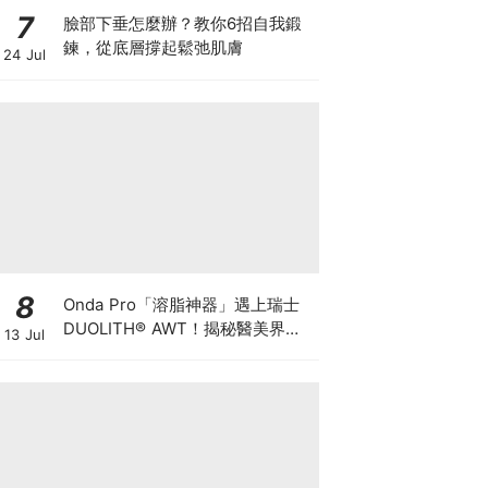
7
臉部下垂怎麼辦？教你6招自我鍛
鍊，從底層撐起鬆弛肌膚
24 Jul
8
Onda Pro「溶脂神器」遇上瑞士
DUOLITH® AWT！揭秘醫美界悄
13 Jul
悄瘋傳的「雙機塑形」雙倍震撼彈