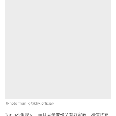
Photo from ig@khy_official
Tania不但靚女，而且品學兼優又有好家教，相信將來