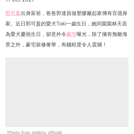
郭可盈
出身富裕，爸爸郭達昌做塑膠廠起家傳有百億身
家。近日郭可盈的愛犬Toki一歲生日，她同囡囡林天若
為愛犬慶祝生日，卻意外令
豪宅
曝光，除了擁有無敵海
景之外，豪宅裝修奢華，有錢程度令人震撼！
Photo from ig@khy_official