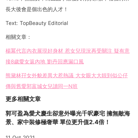
長大後會是個出色的人才！
Text: TopBeauty Editorial
相關文章：
楊冪代言內衣展現好身材 惹女兒現況再受關注 疑有意
接8歲愛女返內地 劉丹回應漏口風
熊黛林孖女外貌差異大惹熱議 大女眼大大靚到似公仔
傳與舊愛郭富城女兒讀同一N班
更多相關文章
郭可盈為愛犬慶生卻意外曝光千呎豪宅 擁無敵海
景、家中裝修極奢華 單位更升值2.4倍！
11 Oct 2021