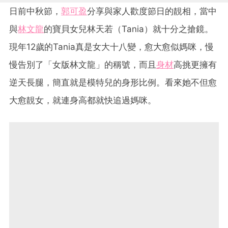
日前中秋節，
郭可盈
分享與家人歡度節日的靚相，當中
與
林文龍
的寶貝女兒林天若（Tania）就十分之搶鏡。
現年12歲的Tania真是女大十八變，愈大愈似媽咪，慢
慢告別了「女版林文龍」的稱號，而且
身材
高挑更擁有
逆天長腿，簡直就是模特兒的身形比例。看來她不但愈
大愈靚女，就連身高都就快追過媽咪。