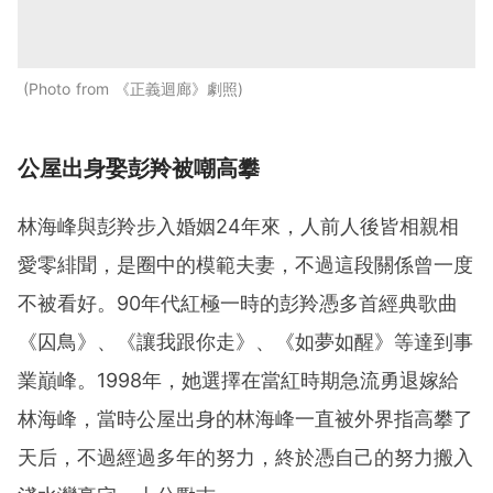
Photo from 《正義迴廊》劇照
公屋出身娶彭羚被嘲高攀
林海峰與彭羚步入婚姻24年來，人前人後皆相親相
愛零緋聞，是圈中的模範夫妻，不過這段關係曾一度
不被看好。90年代紅極一時的彭羚憑多首經典歌曲
《囚鳥》、《讓我跟你走》、《如夢如醒》等達到事
業巔峰。1998年，她選擇在當紅時期急流勇退嫁給
林海峰，當時公屋出身的林海峰一直被外界指高攀了
天后，不過經過多年的努力，終於憑自己的努力搬入