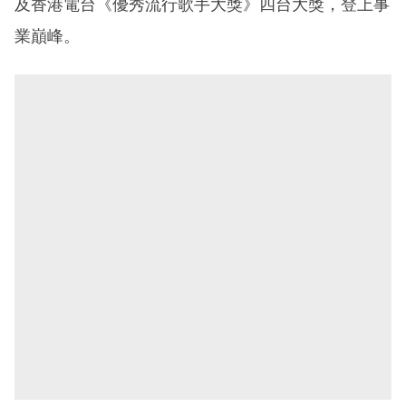
及香港電台《優秀流行歌手大獎》四台大獎，登上事
業巔峰。