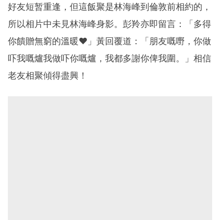
好友短暂重逢，但這飯聚是林海峰到倫敦前相約的，
所以相片中未見林海峰身影。彭羚亦即留言：「多得
你饋贈無窮的溫暖❤」黃回覆道：「朋友嘅嘢，你做
吓我嘅爐我做吓你嘅爐，我都多謝你俾我圍。」相信
老友相聚傾得盡興！