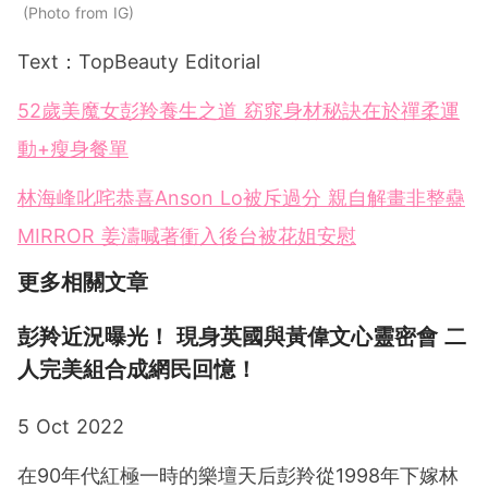
Photo from IG
Text：TopBeauty Editorial
52歲美魔女彭羚養生之道 窈窕身材秘訣在於禪柔運
動+瘦身餐單
林海峰叱咤恭喜Anson Lo被斥過分 親自解畫非整蠱
MIRROR 姜濤喊著衝入後台被花姐安慰
更多相關文章
彭羚近況曝光！ 現身英國與黃偉文心靈密會 二
人完美組合成網民回憶！
5 Oct 2022
在90年代紅極一時的樂壇天后彭羚從1998年下嫁林