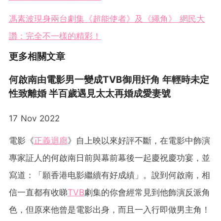
馮素波現身兩台劇集《超能使者》及《繩角》 網民大
讚：完全不一樣的精彩！
更多相關文章
何啟南由電影男一變成TVB御用奸角 年輕時未定
性致離婚 半百歲遇見太太再婚成愛妻號
17 Nov 2022
電影《
正義迴廊
》自上映以來好評不斷，在電影中飾演
專家証人的何啟南日前與幕前幕後一起慶祝慶功宴，並
寫道：「願香港电影繼續有好成績」。說到何啟南，相
信一直都有收睇
TVB
劇集的你會經常見到他飾演反派角
色，但原來他曾是電影出身，而且一入行即做男主角！