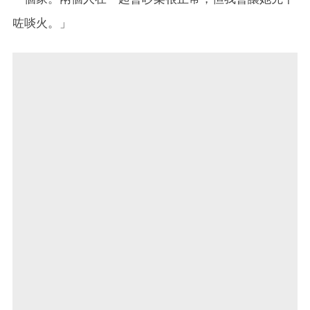
咗啖火。」