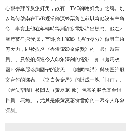
心狠手辣等反派奸角，故有「TVB御用奸角」之稱。別
以為何啟南在TVB經常飾演綠葉角色就以為他沒有主角
命，事實上他在年輕時得到許多電影演出機會。他在21
歲時被星探發掘，首部擔正電影《操行零分》做男主角
何大力，即被提名《香港電影金像獎》的「最佳新演
員」。及後拍攝過令人印象深刻的電影，如《鬼馬校
園》彈李麗珍胸圍帶的謝天、《雞同鴨講》與笑匠許冠
文合作的懶蟲、《富貴黃金屋》的撻成一塊「阿南」、
《迷失樂園》被闊太（黃夏蕙 飾）包養的股票基金銷
售員「馬總」，尤其是餵黃夏蕙食雪條的一幕令人印象
深刻。