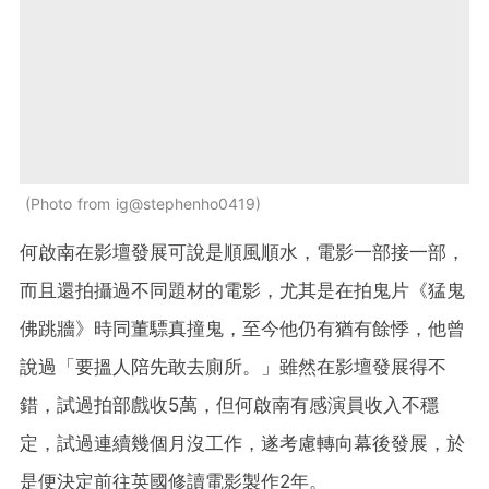
Photo from ig@stephenho0419
何啟南在影壇發展可說是順風順水，電影一部接一部，
而且還拍攝過不同題材的電影，尤其是在拍鬼片《猛鬼
佛跳牆》時同董驃真撞鬼，至今他仍有猶有餘悸，他曾
說過「要搵人陪先敢去廁所。」雖然在影壇發展得不
錯，試過拍部戲收5萬，但何啟南有感演員收入不穩
定，試過連續幾個月沒工作，遂考慮轉向幕後發展，於
是便決定前往英國修讀電影製作2年。