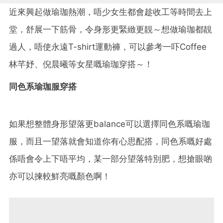
近來興起做瑜珈熱潮，唔少女生都會趁收工等時間去上
堂，舒展一下筋骨，令身形更緊緻更靚～想做瑜珈都靚
過人，唔使永遠T-shirt運動褲，可以參考一吓Coffee
林芊妤、倪晨曦等女星嘅瑜珈穿搭～！
同色系瑜珈服穿搭
如果想整體身形望落更balance可以選擇同色系嘅瑜珈
服，而且一望落就會知道你有心思配搭，同色系嘅好處
係唔會令上下唔平均，某一部分望落特別肥，想搶眼啲
亦可以揀較鮮亮嘅顏色啊！