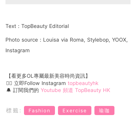
Text：TopBeauty Editorial
Photo source：Louisa via Roma, Stylebop, YOOX,
Instagram
【看更多OL專屬最新美容時尚資訊】
👉🏻 立即Follow Instagram
topbeautyhk
🔔 訂閱我們的
Youtube 頻道 TopBeauty HK
標籤:
Fashion
Exercise
瑜珈