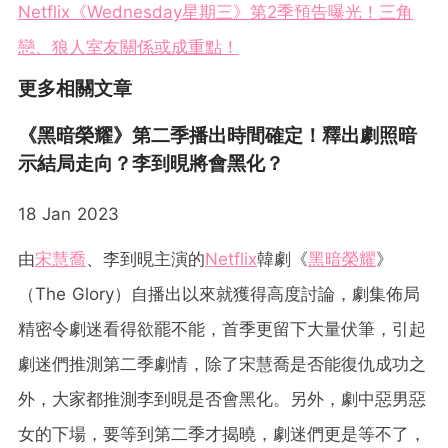
Netflix《Wednesday星期三》第2季預告曝光！三角
戀、狼人室友關係或成重點！
更多相關文章
《黑暗榮耀》第二季播出時間確定！釋出劇照暗
示結局走向？李到晛將會黑化？
18 Jan 2023
由
宋慧喬
、李到晛主演的
Netflix
韓劇《
黑暗榮耀
》
（The Glory）自播出以來就獲得高度討論，劇集佈局
精密令劇迷看得欲罷不能，首季更留下大量伏筆，引起
劇迷們推測第二季劇情，除了宋慧喬是否能復仇成功之
外，大家都推測李到晛是否會黑化。另外，劇中惡男惡
女的下場，要等到第二季才揭曉，劇迷們更是等不了，