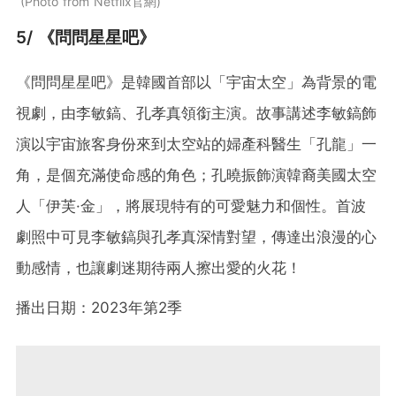
Photo from Netflix官網
5/ 《問問星星吧》
《問問星星吧》是韓國首部以「宇宙太空」為背景的電
視劇，由李敏鎬、孔孝真領銜主演。故事講述李敏鎬飾
演以宇宙旅客身份來到太空站的婦產科醫生「孔龍」一
角，是個充滿使命感的角色；孔曉振飾演韓裔美國太空
人「伊芙·金」，將展現特有的可愛魅力和個性。首波
劇照中可見李敏鎬與孔孝真深情對望，傳達出浪漫的心
動感情，也讓劇迷期待兩人擦出愛的火花！
播出日期：2023年第2季