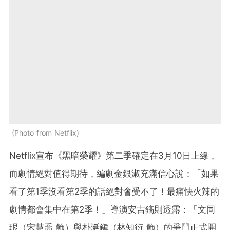
Photo from Netflix
Netflix宣布《黑暗榮耀》第二季確定在3月10日上線，
而劇情絕對值得期待，編劇金銀淑充滿信心說：「如果
看了第1季沒看第2季的話絕對會受不了！最痛快火辣的
劇情都會集中在第2季！」導演安吉鎬則透露：「文同
珢（宋慧喬 飾）與朴涎鎭（林知衍 飾）的爭鬥正式開