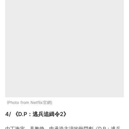
Photo from Netflix官網
4/ 《D.P：逃兵追緝令2》
由丁海寅、具教煥、申承浩主演的熱門劇《D.P：逃兵