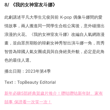
8/ 《我的女神室友斗娜》
此劇講述平凡大學生元俊與前 K-pop 偶像斗娜間的愛
情故事，兩人搬進同一間學生合租公寓後，意外碰撞出
浪漫的火花。《我的女神室友斗娜》改編自人氣網路漫
畫，並由眾所期盼的韓劇女神秀智出演斗娜一角，而秀
智曾為韓國人氣女團成員與自身絕美外貌，必定是此角
色的最佳人選。
播出日期：2023年第4季
Text：TopBeauty Editorial
新年必睇5部經典賀歲片推介！嚦咕嚦咕新年財、家有
囍事 保證看一次笑一次！