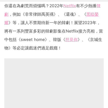
你還在為劇荒而煩惱嗎？2022年
Netflix
有不少熱播
韓
劇
，例如《非常律師禹英禑》、《還魂》、《
黑暗榮
耀
》等，讓人不禁期待新一年的韓劇！展望2023年，
將有一系列豐富多彩的韓劇影集在Netflix接力亮相，當
中包括《sweet home》、韓版《
想見你
》、《京城生
物》等必定讓戲迷們過足戲癮！