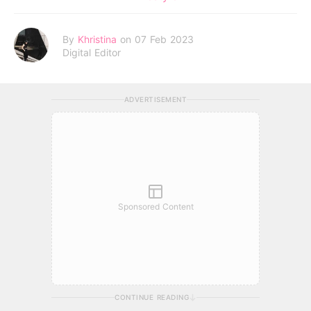
By
Khristina
on 07 Feb 2023
Digital Editor
ADVERTISEMENT
Sponsored Content
CONTINUE READING