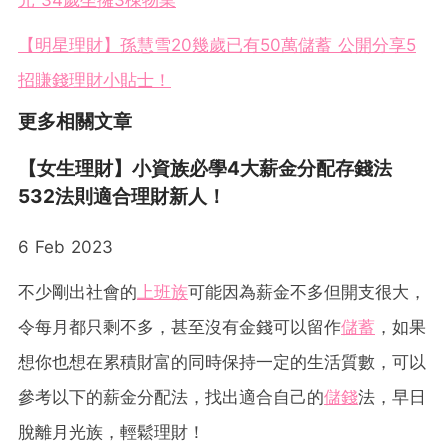
元 34歲坐擁3棟物業
【明星理財】孫慧雪20幾歲已有50萬儲蓄 公開分享5
招賺錢理財小貼士！
更多相關文章
【女生理財】小資族必學4大薪金分配存錢法
532法則適合理財新人！
6 Feb 2023
不少剛出社會的
上班族
可能因為薪金不多但開支很大，
令每月都只剩不多，甚至沒有金錢可以留作
儲蓄
，如果
想你也想在累積財富的同時保持一定的生活質數，可以
參考以下的薪金分配法，找出適合自己的
儲錢
法，早日
脫離月光族，輕鬆理財！