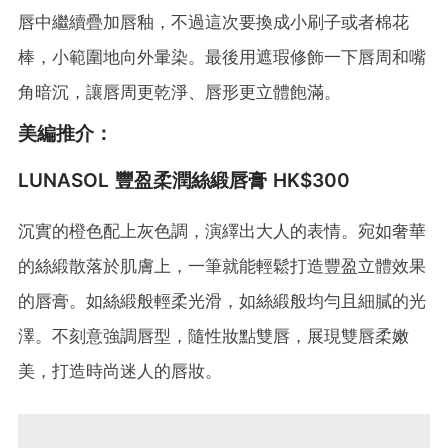
唇中繼續疊加唇釉，不過這次要換成小刷子或者棉花
棒，小範圍地向外暈染。最後用遮瑕修飾一下唇周和嘴
角暗沉，讓唇周更乾淨、唇形更立體飽滿。
美編推介：
LUNASOL 豐盈柔潤絲緞唇膏 HK$300
沉實的橙色配上灰色調，演繹出大人的表情。宛如奢華
的絲緞散落於肌膚上，一筆就能輕鬆打造豐盈立體效果
的唇膏。如絲緞般輕柔光滑，如絲緞般均勻且細膩的光
澤。不刻意強調唇型，隨性妝點雙唇，展現雙唇柔嫩
美，打造時尚迷人的唇妝。