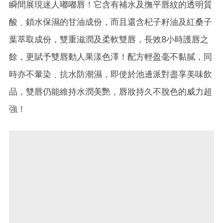
瞬間展現迷人嘟嘟唇！它含有補水及撫平唇紋的透明質
酸﹑鎖水保濕的甘油成份，而且還含杞子籽油及紅桑子
葉萃取成份，雙重滋潤及柔軟雙唇，長效8小時護唇之
餘，更賦予雙唇動人果漾色澤！配方輕盈毫不黏膩，同
時亦不暈染﹑抗水防潮濕，即使於池邊派對盡享美味飲
品，雙唇仍能維持水潤美艷，唇妝持久不脫色的威力超
強！