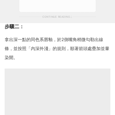
CONTINUE READING
步驟二：
拿出深一點的同色系唇釉，於2側嘴角稍微勾勒出線
條，並按照「內深外淺」的規則，順著箭頭處疊加並暈
染開。