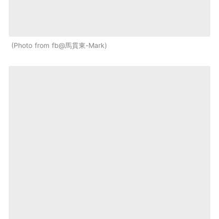
Photo from fb@馬貫東-Mark