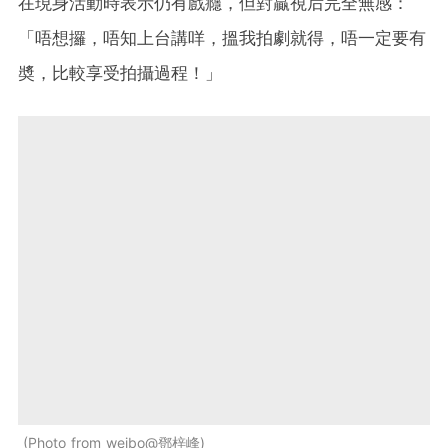
在現身活動時表示仍有戲癮，但對贏視后完全無感：
「唔想攞，唔知上台講咩，搵我拍劇就得，唔一定要有
奬，比較享受拍攝過程！」
Photo from weibo@鄧梓峰