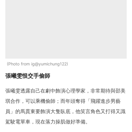
Photo from ig@yumichung122
張曦雯恨交手偷師
張曦雯透露自己在劇中飾演心理學家，非常期待與邵美
琪合作，可以乘機偷師；而年頭奪得「飛躍進步男藝
員」的馬貫東要飾演大隻臥底，他笑言角色又打得又識
駕駛電單車，現在落力操肌做好準備。