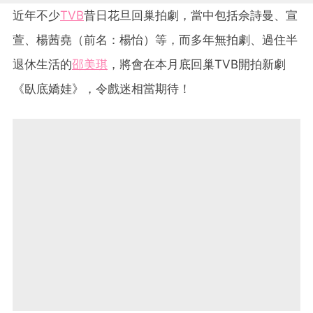
近年不少
TVB
昔日花旦回巢拍劇，當中包括佘詩曼、宣
萱、楊茜堯（前名：楊怡）等，而多年無拍劇、過住半
退休生活的
邵美琪
，將會在本月底回巢TVB開拍新劇
《臥底嬌娃》，令戲迷相當期待！