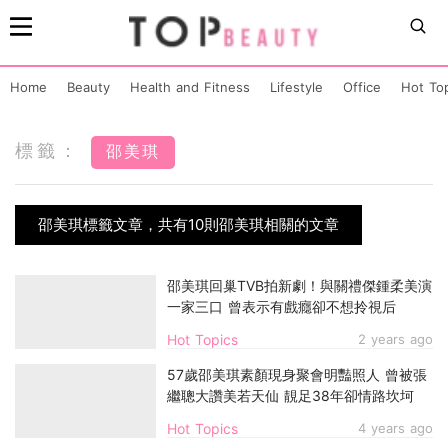
Home
Beauty
Health and Fitness
Lifestyle
Office
Hot To
標籤：
邵美琪
邵美琪標籤文章，共有10則邵美琪相關的文章
邵美琪回巢TVB拍新劇！與關禮傑鍾柔美演
一家三口 曾表示有戲癮卻不想拎視后
Hot Topics
2 years ago
57歲邵美琪素顏現身聚會明豔照人 曾被張
繼聰大讚美若天仙 靚足38年卻情路坎坷
Hot Topics
4 years ago