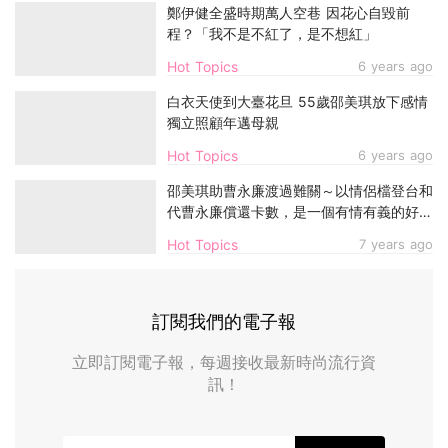
鄭伊健全盛時期萬人空巷 因花心自毀前
程？「我不是不紅了，是不想紅」
Hot Topics
6 years ago
白衣天使到大臺花旦 55歲邵美琪放下感情
獨立照顧年邁母親
Hot Topics
6 years ago
邵美琪助曹永廉渡過難關～以情侶檔登台和
代曹永廉償還卡數，是一個有情有義的好
友！
Hot Topics
7 years ago
訂閱我們的電子報
立即訂閱電子報，每週接收最新時尚流行資
訊！