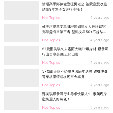
情場高手鄭伊健變暖男老公 被蒙嘉慧收服
結婚9年無子女卻很幸福！
Hot Topics
4 years ago
邵美琪現享受單身證婚姻非女人最終歸宿
鄧萃雯悔當第三者 盤點女星50+不趕結婚
更愛自己
Hot Topics
4 years ago
57歲邵美琪久未露面大曬Fit爆身材 跟發哥
行山自嘲是BB班的山友
Hot Topics
4 years ago
57歲邵美琪不婚盡孝照顧年邁母 遭鄭伊健
背棄承諾情路坎坷至今單身
Hot Topics
4 years ago
邵美琪跟發哥行山尋求快樂人生 素顏現身
難掩麗人好氣色！
Hot Topics
5 years ago