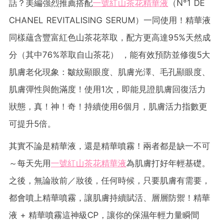
話？美編強烈推薦搭配
一號紅山茶花精華液
（N°1 DE
CHANEL REVITALISING SERUM）一同使用！精華液
同樣蘊含豐富紅色山茶花萃取，配方更高達95%天然成
分（其中76%萃取自山茶花） ，能有效預防並修復5大
肌膚老化現象：皺紋顯眼度、肌膚光澤、毛孔顯眼度、
肌膚彈性與飽滿度！使用1次，即能見證肌膚回復活力
狀態，真！神！奇！持續使用6個月，肌膚活力指數更
可提升5倍。
其實不論是精華液，還是精華噴霧！兩者都是缺一不可
～每天先用
一號紅山茶花精華液
為肌膚打好年輕基礎。
之後，無論妝前／妝後，任何時候，只要肌膚有需要，
都會噴上精華噴霧，讓肌膚持續賦活、層層防禦！精華
液 + 精華噴霧這神級CP，讓你的保濕年輕力量瞬間