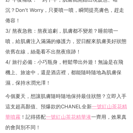
沉？Don't Worry，只要噴一噴，瞬間提亮膚色，趕走
倦容！
3/ 熬夜急救：熬夜追劇，肌膚都不變差？睡前噴一
噴，給肌膚注入滿滿的修護力，翌日醒來肌膚美好狀態
依舊在線，絲毫看不出熬夜痕跡！
4/ 旅行必備：小巧瓶身，輕鬆帶出外遊！無論是在飛
機上、旅途中，還是酒店裡，都能隨時隨地為肌膚保
濕，保持水潤光澤！
今個夏天，想讓肌膚隨時隨地保持最佳狀態？立即入手
這支超高顏值、預爆款的CHANEL全新
一號紅山茶花精
華噴霧
！記得搭配
一號紅山茶花精華液
一齊用，效果真
的會與別不同！