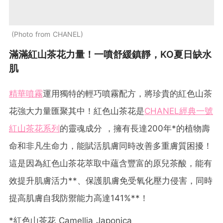
Photo from CHANEL
滿滿紅山茶花力量！一噴舒緩鎮靜，KO夏日缺水
肌
精華噴霧
運用獨特的輕巧噴霧配方，將珍貴的紅色山茶
花強大力量匯聚其中！紅色山茶花是
CHANEL經典一號
紅山茶花系列
的靈魂成分 ，擁有長達200年*的植物壽
命和非凡生命力，能賦活肌膚同時改善多重膚質困擾！
這是因為紅色山茶花萃取中蘊含豐富的原兒茶酸，能有
效提升肌膚活力**、保護肌膚免受氧化壓力侵害，同時
提高肌膚自我防禦能力高達141%**！
*紅色山茶花 Camellia Japonica