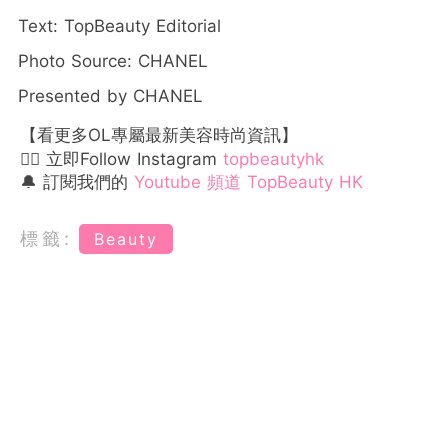
Text: TopBeauty Editorial
Photo Source: CHANEL
Presented by CHANEL
【看更多OL專屬最新美容時尚資訊】
👉🏻 立即Follow Instagram
topbeautyhk
🔔 訂閱我們的
Youtube 頻道 TopBeauty HK
標籤:
Beauty