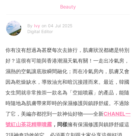
Beauty
By
Ivy
on 04 Jul 2025
Digital Editor
你有沒有想過為甚麼每次去旅行，肌膚狀況都總是特別
好？這很有可能與香港潮濕天氣有關！一走出冷氣房，
濕熱的空氣讓底妝瞬間融化；而在冷氣房內，肌膚又會
因為乾燥缺水，導致油光和暗沉接踵而來。最近，韓國
女生間就非常推崇一款名為「空姐噴霧」的產品，能隨
時隨地為肌膚帶來即時的保濕修護與鎮靜舒緩。不過除
了它，美編亦都挖到一款神仙好物——全新
CHANEL一
號紅山茶花精華噴霧
，同樣
擁有保濕修護與鎮靜舒緩這
2項神奇功效的它，必須要立刻跟大家分享這個好消