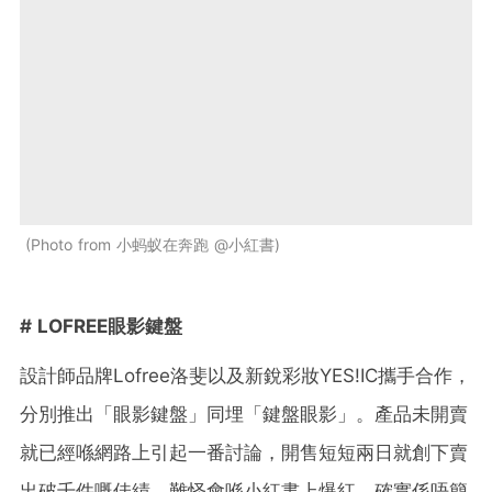
Photo from 小蚂蚁在奔跑 @小紅書
# LOFREE眼影鍵盤
設計師品牌Lofree洛斐以及新銳彩妝YES!IC攜手合作，
分別推出「眼影鍵盤」同埋「鍵盤眼影」。產品未開賣
就已經喺網路上引起一番討論，開售短短兩日就創下賣
出破千件嘅佳績，難怪會喺小紅書上爆紅，確實係唔簡