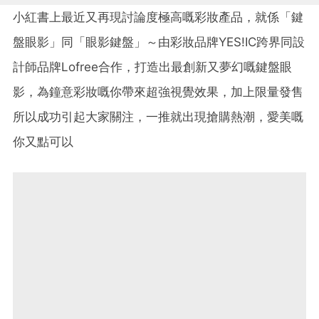
小紅書上最近又再現討論度極高嘅彩妝產品，就係「鍵
盤眼影」同「眼影鍵盤」～由彩妝品牌YES!IC跨界同設
計師品牌Lofree合作，打造出最創新又夢幻嘅鍵盤眼
影，為鐘意彩妝嘅你帶來超強視覺效果，加上限量發售
所以成功引起大家關注，一推就出現搶購熱潮，愛美嘅
你又點可以