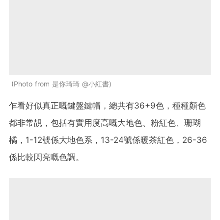
Photo from 是你琦琦 @小紅書
乍看好似真正嘅鍵盤鍵帽，總共有36+9色，種種顏色
都非常靚，包括有實用度高嘅大地色、粉紅色、珊瑚
橘，1-12號係大地色系，13-24號係暖茶紅色，26-36
係比較閃亮嘅色調。