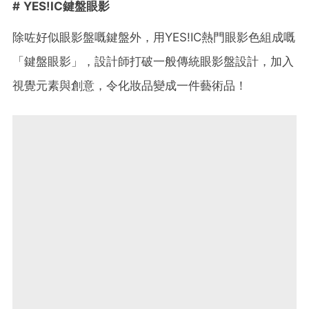
# YES!IC鍵盤眼影
除咗好似眼影盤嘅鍵盤外，用YES!IC熱門眼影色組成嘅
「鍵盤眼影」，設計師打破一般傳統眼影盤設計，加入
視覺元素與創意，令化妝品變成一件藝術品！