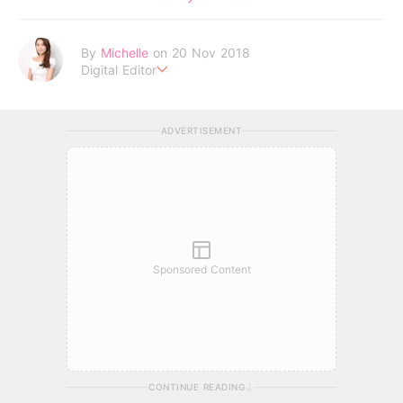
By
Michelle
on 20 Nov 2018
Digital Editor
Life is short, don't be lazy . Be your own idol to enjoy every
moment !
ADVERTISEMENT
Sponsored Content
CONTINUE READING