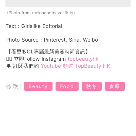
Photo from melonandmaze ＠ ig
Text：Girlslike Editorial
Photo Source：Pinterest, Sina, Weibo
【看更多OL專屬最新美容時尚資訊】
👉🏻 立即Follow Instagram
topbeautyhk
🔔 訂閱我們的
Youtube 頻道 TopBeauty HK
標籤:
Beauty
Food
秋冬
食療