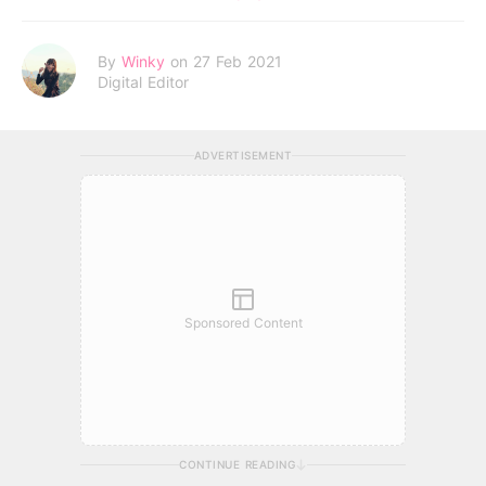
By
Winky
on 27 Feb 2021
Digital Editor
ADVERTISEMENT
Sponsored Content
CONTINUE READING