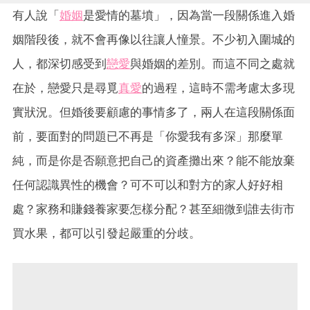
有人說「
婚姻
是愛情的墓墳」，因為當一段關係進入婚
姻階段後，就不會再像以往讓人憧景。不少初入圍城的
人，都深切感受到
戀愛
與婚姻的差別。而這不同之處就
在於，戀愛只是尋覓
真愛
的過程，這時不需考慮太多現
實狀況。但婚後要顧慮的事情多了，兩人在這段關係面
前，要面對的問題已不再是「你愛我有多深」那麼單
純，而是你是否願意把自己的資產攤出來？能不能放棄
任何認識異性的機會？可不可以和對方的家人好好相
處？家務和賺錢養家要怎樣分配？甚至細微到誰去街市
買水果，都可以引發起嚴重的分歧。