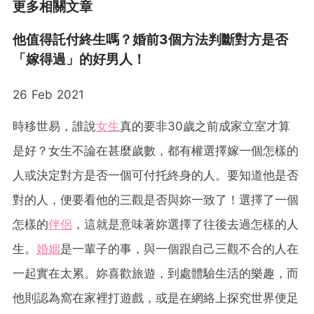
更多相關文章
他值得託付終生嗎？婚前3個方法判斷對方是否
「嫁得過」的好男人！
26 Feb 2021
時移世易，誰說
女生
真的要非30歲之前成家立室才算
是好？女生不論在甚麼歲數，都有權選擇嫁一個怎樣的
人或決定對方是否一個可付托終身的人。要知道他是否
對的人，便要看他的三觀是否與妳一致了！選擇了一個
怎樣的
伴侶
，這就是意味著妳選擇了往後去過怎樣的人
生。
婚姻
是一輩子的事，與一個跟自己三觀不合的人在
一起實在太累。妳喜歡旅遊，到處體驗生活的樂趣，而
他則認為窩在家裡打遊戲，或是在網絡上探究世界便足