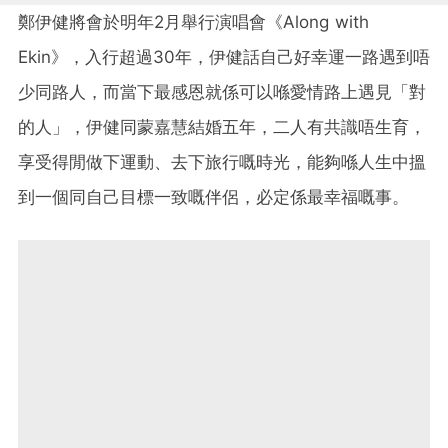
鄭伊健將會於明年2月舉行演唱會《Along with
Ekin》，入行超過30年，伊健話自己好幸運一路遇到唔
少同路人，而當下最感恩就係可以喺愛情路上遇見「對
的人」，伊健同蒙嘉慧結婚五年，二人有共識唔生育，
享受得閒做下運動、去下旅行嘅時光，能夠喺人生中搵
到一個同自己目標一致嘅伴侶，必定係最幸福嘅事。