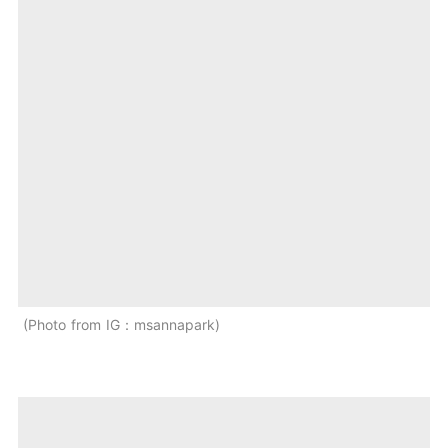
Photo from IG：msannapark