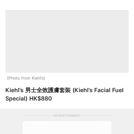
Photo from Kiehl’s
Kiehl’s 男士全效護膚套裝 (Kiehl’s Facial Fuel
Special) HK$880
ADVERTISEMENT