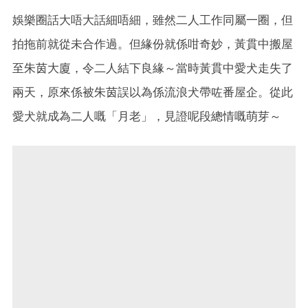
娛樂圈話大唔大話細唔細，雖然二人工作同屬一圈，但
拍拖前就從未合作過。但緣份就係咁奇妙，黃貫中搬屋
至朱茵大廈，令二人結下良緣～當時黃貫中愛犬走失了
兩天，原來係被朱茵誤以為係流浪犬帶咗番屋企。從此
愛犬就成為二人嘅「月老」，見證呢段總情嘅萌芽～