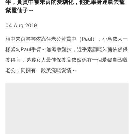
年，黃貫中被朱茵的愛馴化，他把畢身運氣去寵
紫霞仙子～
04 Aug 2019
相中朱茵輕輕依靠住老公黃貫中（Paul），小鳥依人一
樣緊勾Paul手臂～無濃妝豔抹，近乎素顏嘅朱茵依然保
養得宜，睇嚟女人最佳保養品依然係有一個愛錫自己嘅
老公，同擁有一段美滿嘅愛情～