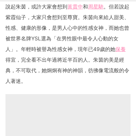
說起朱茵，或許大家會想到
黃貫中
和
周星馳
。但若說起
紫霞仙子，大家只會想到至尊寶。朱茵向來給人甜美、
性感、健康的形像，是男人心中的性感女神，而她也曾
被世界名牌YSL選為「在男性眼中最令人心動的女
人」。年輕時被譽為性感女神，現年已49歲的她
保養
得宜，完全看不出年過將近半百的人。朱茵的美是經
典，不可取代，她炯炯有神的神韻，彷彿像電流般的令
人著迷。