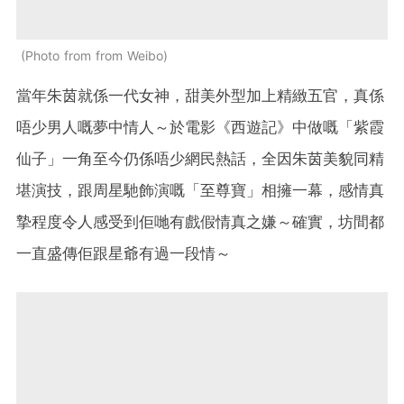
Photo from from Weibo
當年朱茵就係一代女神，甜美外型加上精緻五官，真係
唔少男人嘅夢中情人～於電影《西遊記》中做嘅「紫霞
仙子」一角至今仍係唔少網民熱話，全因朱茵美貌同精
堪演技，跟周星馳飾演嘅「至尊寶」相擁一幕，感情真
摯程度令人感受到佢哋有戲假情真之嫌～確實，坊間都
一直盛傳佢跟星爺有過一段情～