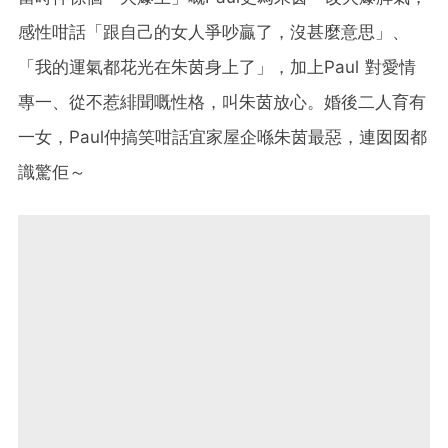
感性咁話「跟自己的女人爭吵贏了，沒甚麼意思」、
「我的運氣都花光在朱茵身上了」，加上Paul 對愛情
專一、從不惹緋聞嘅性格，叫朱茵放心。婚後二人育有
一女，Paul仲搞笑咁話宜家屋企喺朱茵最惡，連囡囡都
識驚佢～