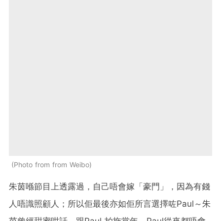
Photo from from Weibo
朱茵喺節目上透露過，自己唔會嫁「豪門」，因為有錢
人唔識照顧人；所以佢最後亦如佢所言選擇咗Paul～朱
茵曾經甜蜜咁話，跟Paul 拍拖當年，Paul從來都唔會