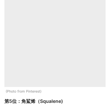
Photo from Pinterest
第5位：角鯊烯（Squalene)