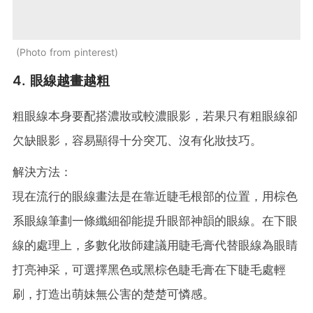
Photo from pinterest
4. 眼線越畫越粗
粗眼線本身要配搭濃妝或較濃眼影，若果只有粗眼線卻
欠缺眼影，容易顯得十分突兀、沒有化妝技巧。
解決方法：
現在流行的眼線畫法是在靠近睫毛根部的位置，用棕色
系眼線筆劃一條纖細卻能提升眼部神韻的眼線。在下眼
線的處理上，多數化妝師建議用睫毛膏代替眼線為眼睛
打亮神采，可選擇黑色或黑棕色睫毛膏在下睫毛處輕
刷，打造出萌妹無公害的楚楚可憐感。