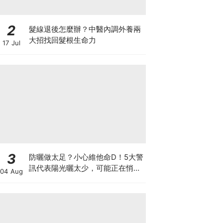
2
髮線退後怎麼辦？中醫內調外養兩
大招找回髮根生命力
17 Jul
3
防曬做太足？小心維他命D！5大警
訊代表陽光曬太少，可能正在悄悄
04 Aug
影響你的健康