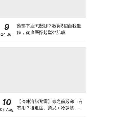
9
臉部下垂怎麼辦？教你6招自我鍛
鍊，從底層撐起鬆弛肌膚
24 Jul
10
【冷凍溶脂避雷】做之前必睇｜有
冇用？後遺症、禁忌＋冷微波、雙
03 Aug
機比較