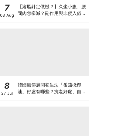
7
【溶脂針定做機？】久坐小腹、腰
間肉怎樣減？副作用與非侵入儀器
03 Aug
比較
8
韓國瘋傳晨間養生法「番茄橄欖
油」好處有哪些？抗老好處、自製
27 Jul
做法與禁忌一次看