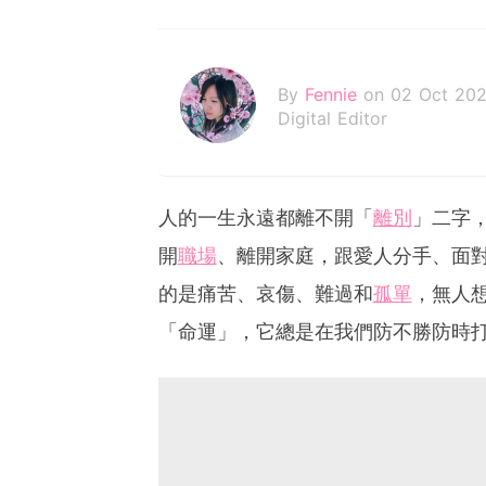
By
Fennie
on 02 Oct 20
Digital Editor
人的一生永遠都離不開「
離別
」二字
開
職場
、離開家庭，跟愛人分手、面
的是痛苦、哀傷、難過和
孤單
，無人
「命運」，它總是在我們防不勝防時