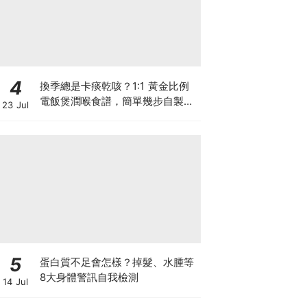
4
換季總是卡痰乾咳？1:1 黃金比例
電飯煲潤喉食譜，簡單幾步自製天
23 Jul
然潤喉滋養飲
5
蛋白質不足會怎樣？掉髮、水腫等
8大身體警訊自我檢測
14 Jul