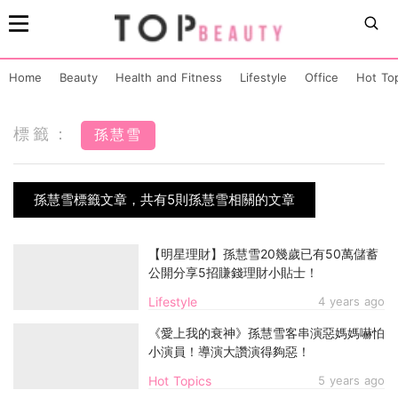
Home
Beauty
Health and Fitness
Lifestyle
Office
Hot To
標籤：
孫慧雪
孫慧雪標籤文章，共有5則孫慧雪相關的文章
【明星理財】孫慧雪20幾歲已有50萬儲蓄
公開分享5招賺錢理財小貼士！
Lifestyle
4 years ago
《愛上我的衰神》孫慧雪客串演惡媽媽嚇怕
小演員！導演大讚演得夠惡！
Hot Topics
5 years ago