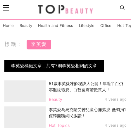
Home
Beauty
Health and Fitness
Lifestyle
Office
Hot To
標籤：
李英愛
李英愛標籤文章，共有7則李英愛相關的文章
51歲李英愛凍齡秘訣大公開！年過半百仍
零皺紋瑕疵、白皙皮膚驚艷眾人！
Beauty
4 years ago
李英愛為烏克蘭受苦兒童心痛落淚 低調捐1
億韓圜獲網民激讚！
Hot Topics
4 years ago