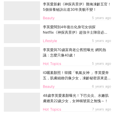
李英愛新劇《神探具景伊》難掩凍齡五官！
5個保養秘訣出道30年美貌不變！
Beauty
5 years ago
李英愛闊別4年復出化身宅女偵探
Netflix《神探具景伊》超強卡士陣容必
追！
Lifestyle
5 years ago
李英愛與70歲富商老公舊照曝光 網民熱
議：怎麼只像40歲！
Hot Topics
5 years ago
IG曬素顏照！韓國「氧氣女神 」李英愛奔
五，肌膚細緻仍像少女，凍齡秘密原來是葡
萄
Beauty
6 years ago
48歲李英愛素顏曝光！下巴尖尖、水嫩肌
膚媲美22歲少女，女神稱號當之無愧～！
Hot Topics
7 years ago