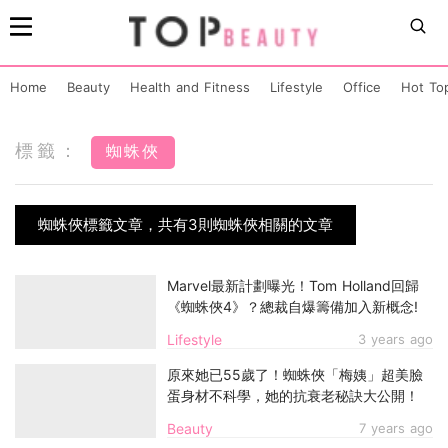
Home
Beauty
Health and Fitness
Lifestyle
Office
Hot To
標籤：
蜘蛛俠
蜘蛛俠標籤文章，共有3則蜘蛛俠相關的文章
Marvel最新計劃曝光！Tom Holland回歸
《蜘蛛俠4》？總裁自爆籌備加入新概念!
Lifestyle
3 years ago
原來她已55歲了！蜘蛛俠「梅姨」超美臉
蛋身材不科學，她的抗衰老秘訣大公開！
Beauty
7 years ago