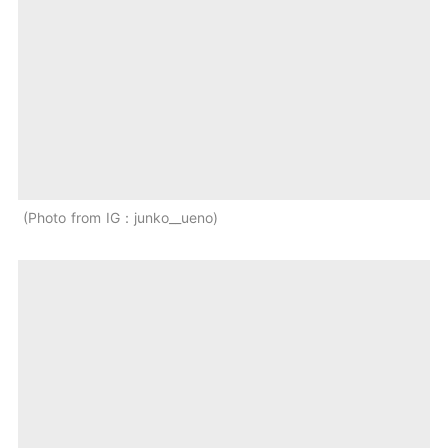
Photo from IG：junko__ueno