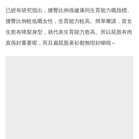
已經有研究指出，腰臀比例係健康同生育能力嘅指標。
腰臀比例較低嘅女性，生育能力較高。簡單嚟講，當女
生愈有啤梨身型，就代表生育能力愈高。所以屁股有肉
真係好重要呢，而且扁屁股著衫都無咁好睇啦～