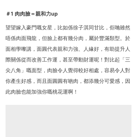
＃1 肉肉臉＝親和力up
望望嫁入豪門嘅女星，比如係徐子淇同甘比，佢哋雖然
唔係肉面飛龍，但臉上都有幾分肉，屬於豐滿類型。於
面相學嚟講，面圓代表親和力強、人緣好，有助提升人
際關係從而改善工作運，甚至帶動財運呢！對比起「三
尖八角」嘅面型，肉臉令人覺得較好相處，容易令人對
你產生好感，而且面圓圓有啲肉，都添幾分可愛感，因
此肉臉也能加強你嘅桃花運啊！