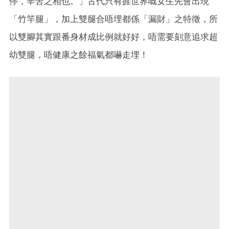
停，辛苦之相也。」古代只有捱世界嘅女生先會出現
「竹竿腿」，加上雙腿合唔埋都係「漏財」之特徵，所
以雙腳其實跟番身材成比例就好好，唔需要刻意追求超
幼雙腿，唔健康之餘福氣都嚇走埋！