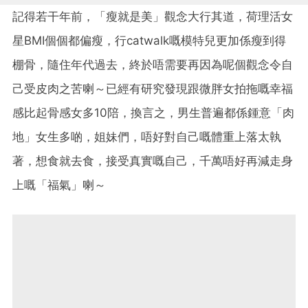
記得若干年前，「瘦就是美」觀念大行其道，荷理活女
星BMI個個都偏瘦，行catwalk嘅模特兒更加係瘦到得
棚骨，隨住年代過去，終於唔需要再因為呢個觀念令自
己受皮肉之苦喇～已經有研究發現跟微胖女拍拖嘅幸福
感比起骨感女多10陪，換言之，男生普遍都係鍾意「肉
地」女生多啲，姐妹們，唔好對自己嘅體重上落太執
著，想食就去食，接受真實嘅自己，千萬唔好再減走身
上嘅「福氣」喇～