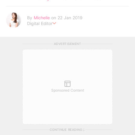
By
Michelle
on 22 Jan 2019
Digital Editor
Life is short, don't be lazy . Be your own idol to enjoy every
moment !
ADVERTISEMENT
Sponsored Content
CONTINUE READING