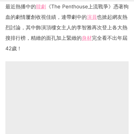
最近熱播中的
韓劇
《The Penthouse上流戰爭》憑著狗
血的劇情屢創收視佳績，連帶劇中的
演員
也掀起網友熱
烈討論，其中飾演頂樓女主人的李智雅再次登上各大熱
搜排行榜，精緻的面孔加上緊緻的
身材
完全看不出年屆
42歲！