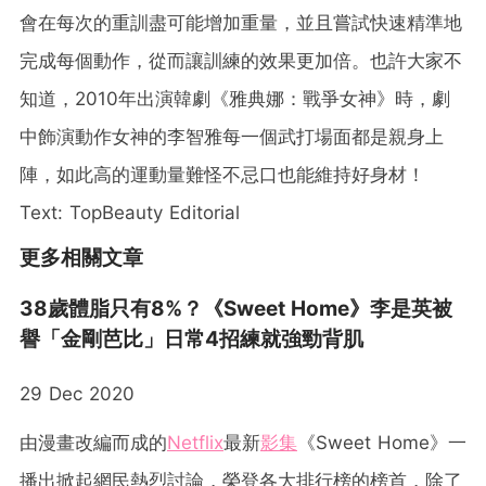
會在每次的重訓盡可能增加重量，並且嘗試快速精準地
完成每個動作，從而讓訓練的效果更加倍。也許大家不
知道，2010年出演韓劇《雅典娜：戰爭女神》時，劇
中飾演動作女神的李智雅每一個武打場面都是親身上
陣，如此高的運動量難怪不忌口也能維持好身材！
Text: TopBeauty Editorial
更多相關文章
38歲體脂只有8%？《Sweet Home》李是英被
譽「金剛芭比」日常4招練就強勁背肌
29 Dec 2020
由漫畫改編而成的
Netflix
最新
影集
《Sweet Home》一
播出掀起網民熱烈討論，榮登各大排行榜的榜首，除了