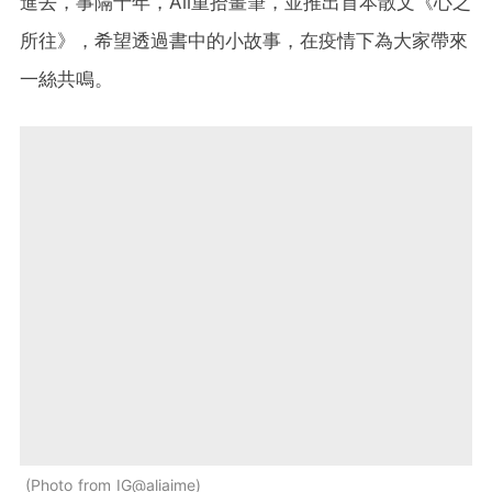
進去，事隔十年，Ali重拾畫筆，並推出首本散文《心之
所往》，希望透過書中的小故事，在疫情下為大家帶來
一絲共鳴。
Photo from IG@aliaime