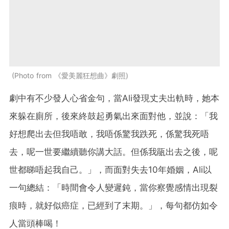
Photo from 《愛美麗狂想曲》劇照
劇中有不少發人心省金句，當Ali發現丈夫出軌時，她本
來躲在廁所，後來終鼓起勇氣出來面對他，並說：「我
好想爬出去但我唔敢，我唔係驚我跌死，係驚我死唔
去，呢一世要繼續聽你講大話。但係我瓹出去之後，呢
世都睇唔起我自己。」，而面對失去10年婚姻，Ali以
一句總結：「時間會令人變遲鈍，當你察覺感情出現裂
痕時，就好似癌症，已經到了末期。」，每句都仿如令
人當頭棒喝！