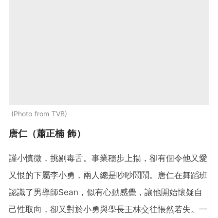
Photo from TVB
唐仁（蕭正楠 飾）
謹小慎微，挑剔毒舌。事業穩步上揚，卻有個令他又愛
又恨的下屬李小勇，兩人總是吵吵鬧鬧。唐仁在舞蹈班
認識了男導師Sean，似有心動感覺，讓他開始懷疑自
己性取向，卻又對於小勇與學長王林交往悵然若失。一