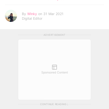
By
Winky
on 31 Mar 2021
Digital Editor
ADVERTISEMENT
Sponsored Content
CONTINUE READING