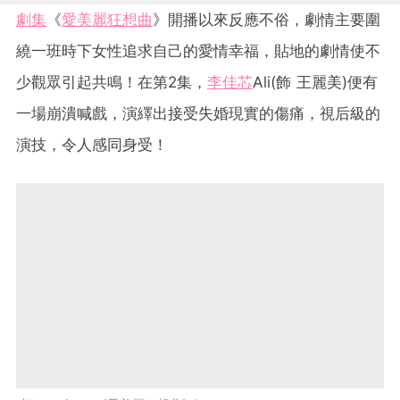
劇集
《
愛美麗狂想曲
》開播以來反應不俗，劇情主要圍
繞一班時下女性追求自己的愛情幸福，貼地的劇情使不
少觀眾引起共鳴！在第2集，
李佳芯
Ali(飾 王麗美)便有
一場崩潰喊戲，演繹出接受失婚現實的傷痛，視后級的
演技，令人感同身受！