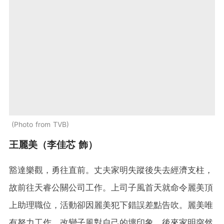
Photo from TVB
王麗美（李佳芯 飾）
豁達樂觀，勇往直前。丈夫家明失蹤後失去經濟支柱，
故前往天睿公關公司工作。上司子風首天就命令麗美頂
上助理職位，活動卻因麗美犯下錯誤差點告吹。麗美唯
有努力工作，改變子風對自己的壞印象。後來家明突然