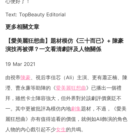
心便好了！
Text: TopBeauty Editorial
更多相關文章
【愛美麗狂想曲】題材模仿《三十而已》+ 陳豪
演技再被彈？一文看清劇評及人物關係
19 Mar 2021
由視帝
陳豪
、視后李佳芯（Ali）主演、更有蕭正楠、陳
瀅、曹永廉等助陣的《
愛美麗狂想曲
》已播出一個禮
拜，雖然卡士陣容強大，但外界對於該劇評價褒貶不
一。其中更被批評為模仿內地
劇集
題材，不過，《愛美
麗狂想曲》亦有值得追看的價值，就例如Ali飾演的角色
人物的內心戲引起不少
女生
的共鳴。