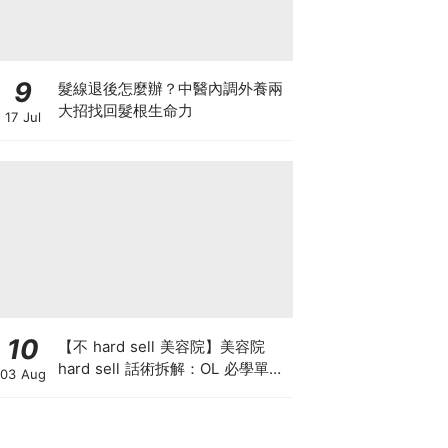
9
髮線退後怎麼辦？中醫內調外養兩
大招找回髮根生命力
17 Jul
10
【不 hard sell 美容院】美容院
hard sell 話術拆解：OL 必學單次
03 Aug
收費與預繳套票消費攻略