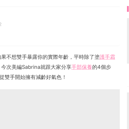
2
如果不想雙手暴露你的實際年齡，平時除了塗
護手霜
次美編Sabrina就跟大家分享
手部保養
的4個步
你從雙手開始擁有減齡好氣色！