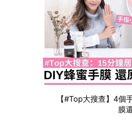
【#Top大搜查】4
膜