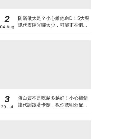
2
防曬做太足？小心維他命D！5大警
訊代表陽光曬太少，可能正在悄悄
04 Aug
影響你的健康
3
蛋白質不是吃越多越好！小心補錯
讓代謝跟著卡關，教你聰明分配三
29 Jul
餐蛋白質份量