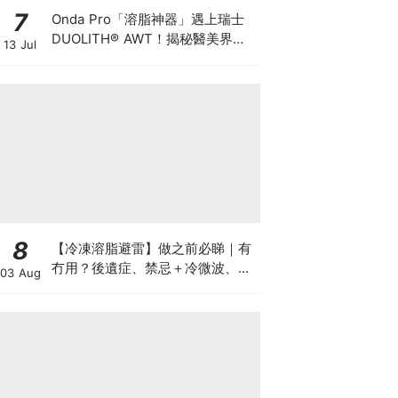
7
Onda Pro「溶脂神器」遇上瑞士
DUOLITH® AWT！揭秘醫美界悄
13 Jul
悄瘋傳的「雙機塑形」雙倍震撼彈
8
【冷凍溶脂避雷】做之前必睇｜有
冇用？後遺症、禁忌＋冷微波、雙
03 Aug
機比較