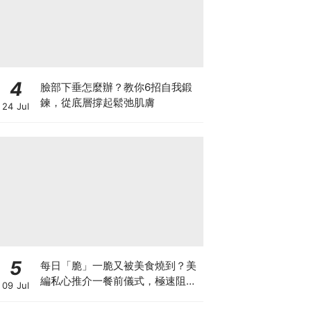
4
臉部下垂怎麼辦？教你6招自我鍛
鍊，從底層撐起鬆弛肌膚
24 Jul
5
每日「脆」一脆又被美食燒到？美
編私心推介一餐前儀式，極速阻碳
09 Jul
阻油，餐前一包開啟「易瘦體