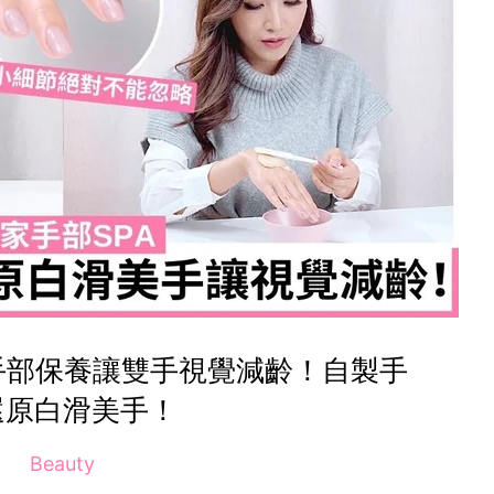
個手部保養讓雙手視覺減齡！自製手
還原白滑美手！
Beauty