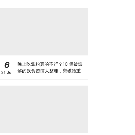
質」！
6
晚上吃澱粉真的不行？10 個被誤
解的飲食習慣大整理，突破體重停
21 Jul
滯期的調整指南