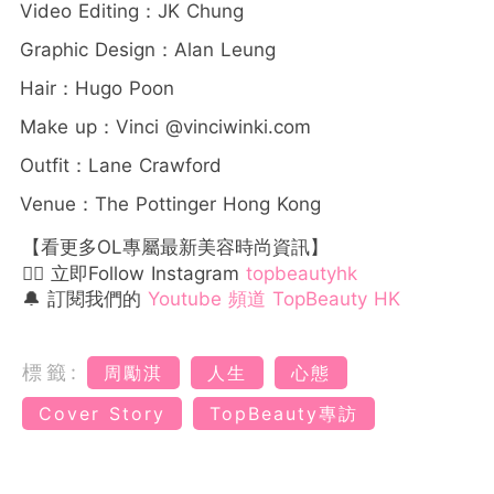
Video Editing：JK Chung
Graphic Design：Alan Leung
Hair：Hugo Poon
Make up：Vinci @vinciwinki.com
Outfit：Lane Crawford
Venue：The Pottinger Hong Kong
【看更多OL專屬最新美容時尚資訊】
👉🏻 立即Follow Instagram
topbeautyhk
🔔 訂閱我們的
Youtube 頻道 TopBeauty HK
標籤:
周勵淇
人生
心態
Cover Story
TopBeauty專訪