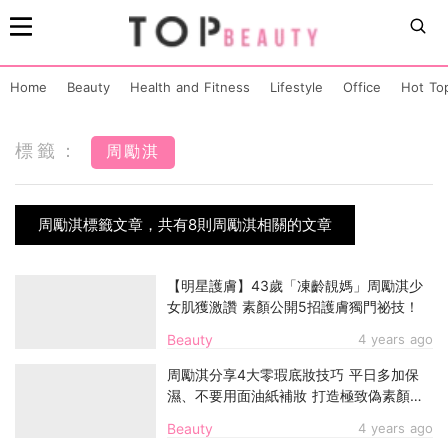
Home
Beauty
Health and Fitness
Lifestyle
Office
Hot To
標籤：
周勵淇
周勵淇標籤文章，共有8則周勵淇相關的文章
【明星護膚】43歲「凍齡靚媽」周勵淇少
女肌獲激讚 素顏公開5招護膚獨門祕技！
Beauty
4 years ago
周勵淇分享4大零瑕底妝技巧 平日多加保
濕、不要用面油紙補妝 打造極致偽素顏妝
容
Beauty
4 years ago