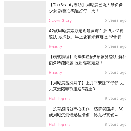
【TopBeauty專訪】周勵淇已為人母仍像
少女 調整心態過好每一天！
Cover Story
5 years ago
42歲周勵淇素顏超近鏡皮膚白滑 6大保養
秘訣 戒凍飲、早上要有米氣落肚 學會養生
才能凍齡
Beauty
5 years ago
【頭髮護理】周勵淇產後5招護髮秘訣 解決
額角稀疏問題 長出強韌頭髮！
Beauty
5 years ago
【周勵淇當媽媽了】上月平安誕下仔仔 丈
夫來港陪妻剖腹迎6磅重B
Hot Topics
6 years ago
「沒有感情就專心工作，感情就隨緣」39
歲周勵淇無懼過往情傷，終覓得真愛～
Hot Topics
8 years ago