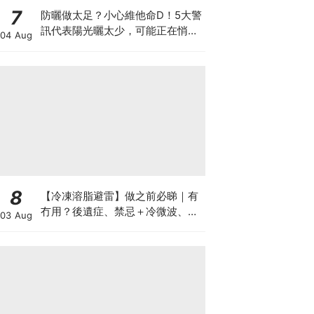
7
防曬做太足？小心維他命D！5大警
訊代表陽光曬太少，可能正在悄悄
04 Aug
影響你的健康
8
【冷凍溶脂避雷】做之前必睇｜有
冇用？後遺症、禁忌＋冷微波、雙
03 Aug
機比較