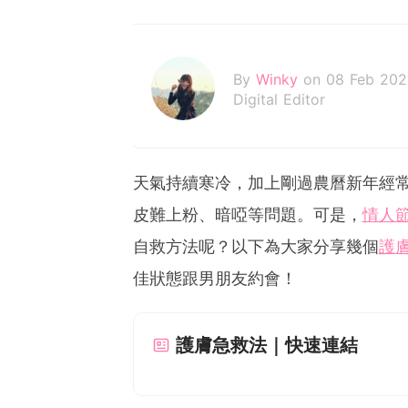
By
Winky
on 08 Feb 202
Digital Editor
天氣持續寒冷，加上剛過農曆新年經
皮難上粉、暗啞等問題。可是，
情人
自救方法呢？以下為大家分享幾個
護
佳狀態跟男朋友約會！
護膚急救法｜快速連結