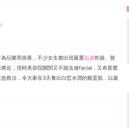
5
常為玩樂而挨夜，不少女生都出現嚴重
肌膚
乾燥、脫
節
將近，現時美容院關閉又不能去做facial，又有甚麼
膚
急救法，令大家在3天養出白晢水潤的雞蛋肌，以最