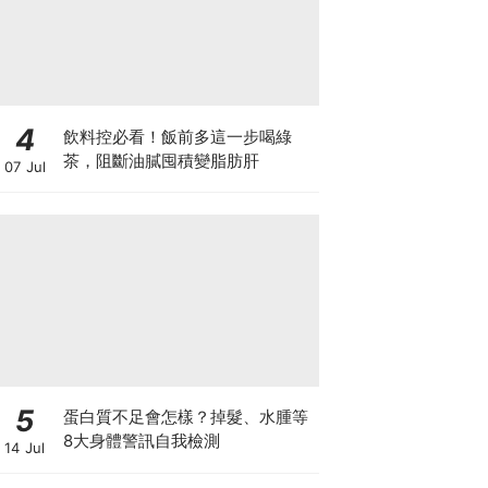
4
飲料控必看！飯前多這一步喝綠
茶，阻斷油膩囤積變脂肪肝
07 Jul
5
蛋白質不足會怎樣？掉髮、水腫等
8大身體警訊自我檢測
14 Jul