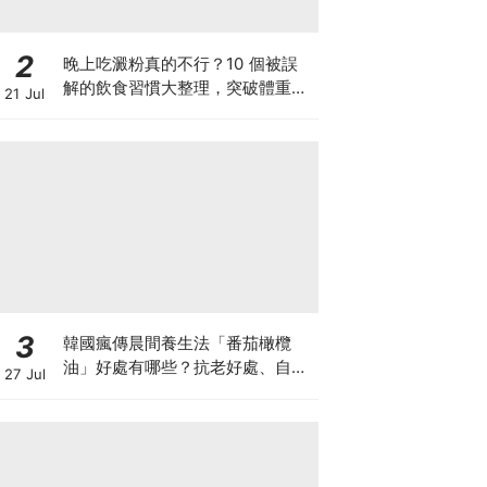
2
晚上吃澱粉真的不行？10 個被誤
解的飲食習慣大整理，突破體重停
21 Jul
滯期的調整指南
3
韓國瘋傳晨間養生法「番茄橄欖
油」好處有哪些？抗老好處、自製
27 Jul
做法與禁忌一次看