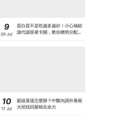
9
蛋白質不是吃越多越好！小心補錯
讓代謝跟著卡關，教你聰明分配三
29 Jul
餐蛋白質份量
10
髮線退後怎麼辦？中醫內調外養兩
大招找回髮根生命力
17 Jul