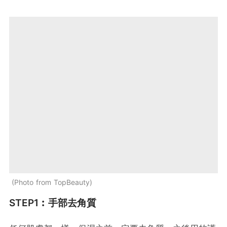
Photo from TopBeauty
STEP1︰手部去角質