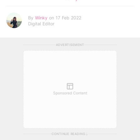
By
Winky
on 17 Feb 2022
Digital Editor
ADVERTISEMENT
Sponsored Content
CONTINUE READING