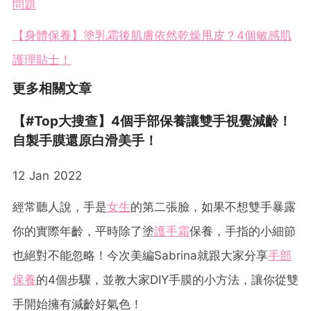
問題
【身體保養】塗乳霜後肌膚依然乾燥甩皮？4個敏感肌
護理貼士！
更多相關文章
【#Top大搜查】4個手部保養讓雙手視覺減齡！
自製手膜還原白滑美手！
12 Jan 2022
經常聽人說，手是
女生
的第二張臉，如果不想雙手暴露
你的實際年齡，平時除了塗
護手霜
保養，手指的小細節
也絕對不能忽略！今次美編Sabrina就跟大家分享
手部
保養
的4個步驟，並教大家DIY手膜的小方法，讓你從雙
手開始擁有減齡好氣色！