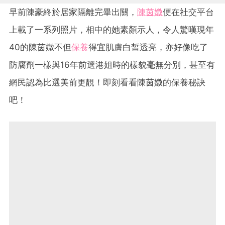
早前陳豪終於居家隔離完畢出關，
陳茵媺
便在社交平台
上載了一系列照片，相中的她素顏示人，令人驚嘆現年
40的陳茵媺不但
保養
得宜肌膚白皙透亮，亦好像吃了
防腐劑一樣與16年前選港姐時的樣貌毫無分別，甚至有
網民認為比選美前更靚！即刻看看陳茵媺的保養秘訣
吧！