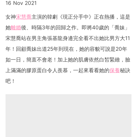
16 Nov 2021
女神
宋慧喬
主演的韓劇《現正分手中》正在熱播，這是
她
離婚
後、時隔3年的回歸之作。即將40歲的「喬妹」
宋慧喬站在男主角張基龍身邊完全看不出她比男方大11
年！回顧喬妹出道25年到現在，她的容貌可說是20年
如一日，簡直不會老！加上她的肌膚依然白皙緊緻，臉
上滿滿的膠原蛋白令人羨慕，一起來看看她的
保養
秘訣
吧！