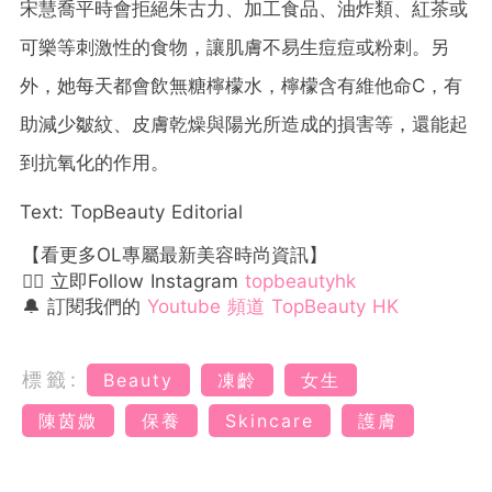
宋慧喬平時會拒絕朱古力、加工食品、油炸類、紅茶或
可樂等刺激性的食物，讓肌膚不易生痘痘或粉刺。另
外，她每天都會飲無糖檸檬水，檸檬含有維他命C，有
助減少皺紋、皮膚乾燥與陽光所造成的損害等，還能起
到抗氧化的作用。
Text: TopBeauty Editorial
【看更多OL專屬最新美容時尚資訊】
👉🏻 立即Follow Instagram
topbeautyhk
🔔 訂閱我們的
Youtube 頻道 TopBeauty HK
標籤:
Beauty
凍齡
女生
陳茵媺
保養
Skincare
護膚