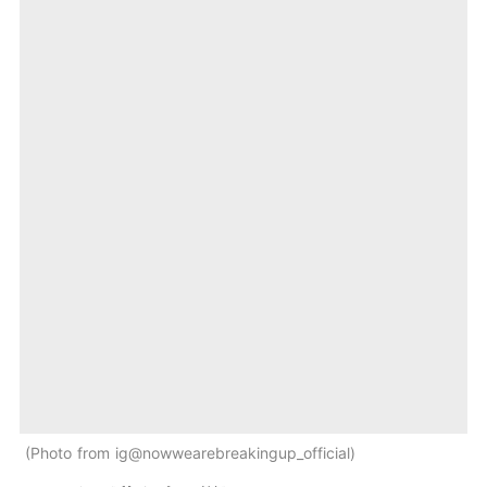
Photo from ig@nowwearebreakingup_official