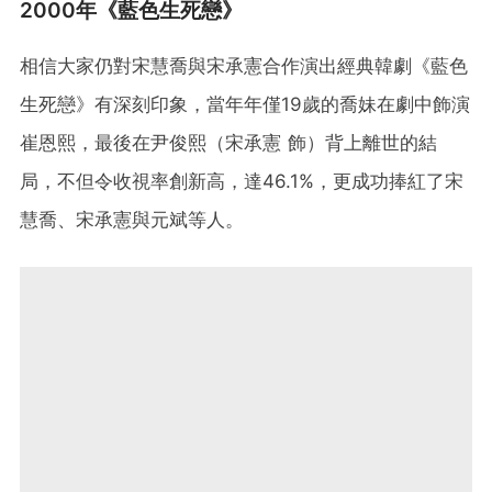
2000年《藍色生死戀》
相信大家仍對宋慧喬與宋承憲合作演出經典韓劇《藍色
生死戀》有深刻印象，當年年僅19歲的喬妹在劇中飾演
崔恩熙，最後在尹俊熙（宋承憲 飾）背上離世的結
局，不但令收視率創新高，達46.1%，更成功捧紅了宋
慧喬、宋承憲與元斌等人。