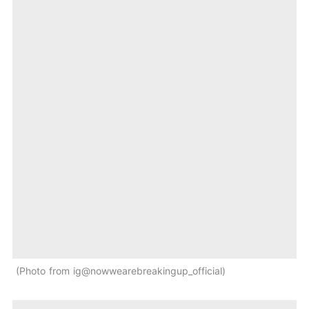
Photo from ig@nowwearebreakingup_official