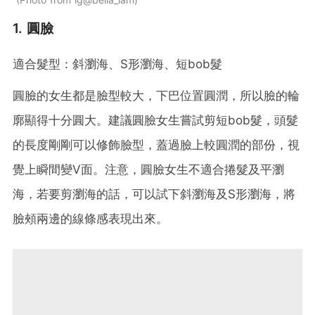
1. 圓臉
適合髮型：斜瀏海、S形瀏海、短bob髮
圓臉的女生都是臉型較大，下巴位置圓潤，所以臉的輪
廓顯得十分圓大。建議圓臉女生嘗試剪短bob髮，頭髮
的長度剛剛可以修飾臉型，蓋過臉上較圓潤的部份，視
覺上瞬間變V面。注意，圓臉女生不適合捲髮及平瀏
海，若要剪瀏海的話，可以試下斜瀏海及S形瀏海，將
臉頰兩邊的線條感表現出來。