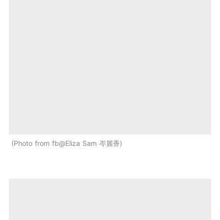
Photo from fb@Eliza Sam 岑麗香