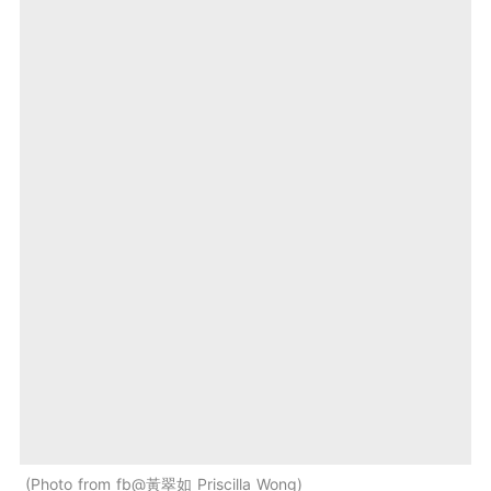
Photo from fb@黃翠如 Priscilla Wong