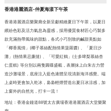
香港港麗酒店-仲夏海漾下午茶
香港港麗酒店樂聚廊全新呈獻精緻夏日下午茶，以夏日
繽紛色彩及活力氣息為靈感，採用優質食材匠心巧製多
款充滿熱帶風味的甜點，各式小巧別致的鹹甜美點如
「椰香風情」(椰子慕絲配熱情果菠羅醬) 、「夏日沙
灘」(熱情果忌廉撻) 、「可愛紅鶴」(士多啤梨慕絲杏
仁蛋糕) 等分別以兩隻圓碟盛載，表層抹上白朱古力營
造沙灘場景，底座注入藍色液體呈現清新海洋感覺。端
上桌時更會加入乾冰，裊裊輕煙營造出夏日冰涼感，加
上窗外的自然光，打卡一流！
地址：香港金鐘道88號太古廣場香港港麗酒店大堂樂聚
廊