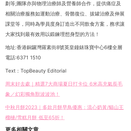
劃等;團隊亦與物理治療師及營養師合作，提供痛症及
相關治療服務如運動治療、骨骼復位、拔罐治療及伸展
課堂等，同時為學員度身訂造出不同飲食方案，務求讓
大家找到最有效用以鍛鍊理想身型的方法！
地址:香港銅鑼灣羅素街8號英皇鐘錶珠寶中心6樓全層
電話:6371 1510
Text：TopBeauty Editorial
周末好去處｜精選7大商場夏日打卡位 6米高充氣長毛
象／幻彩獨角獸波波池！
中秋月餅2023｜多款月餅早鳥優惠：流心奶黃/貓山王
榴槤/雪糕月餅 低至65折！
更多相關文章