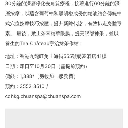
30分鐘的深層凈化去角質療程，接著進行60分鐘的深
層按摩，以蘊含葡萄柚和黑胡椒成份的精油結合傳統中
式穴位按摩技巧按壓，提升新陳代謝，有效排走身體毒
素。 最後，敷上茶萃精華眼膜，提亮眼部神采，並以
養生的Tea Château宇治抹茶作結！
地址：香港九龍旺角上海街555號朗豪酒店41樓
日期：即日至10月30日（需提前預約）
價錢：1,388*（另收加一服務費）
預約：3552 3510 /
cdhkg.chuanspa@chuanspa.com