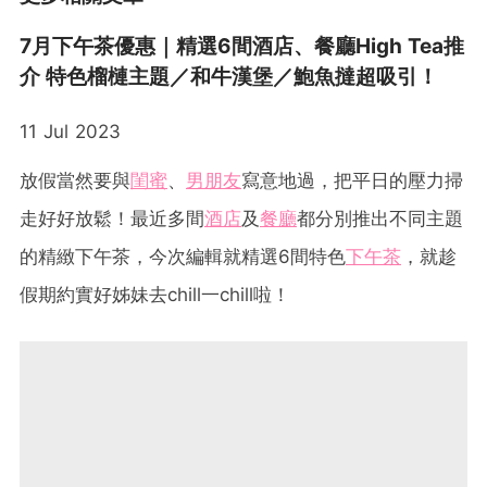
7月下午茶優惠｜精選6間酒店、餐廳High Tea推
介 特色榴槤主題／和牛漢堡／鮑魚撻超吸引！
11 Jul 2023
放假當然要與
閨蜜
、
男朋友
寫意地過，把平日的壓力掃
走好好放鬆！最近多間
酒店
及
餐廳
都分別推出不同主題
的精緻下午茶，今次編輯就精選6間特色
下午茶
，就趁
假期約實好姊妹去chill一chill啦！