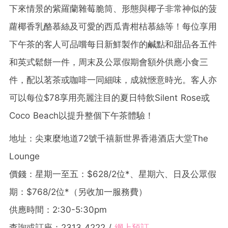
下來情景的紫羅蘭雜莓脆筒、形態與椰子非常神似的菠
蘿椰香乳酪慕絲及可愛的西瓜青柑桔慕絲等！每位享用
下午茶的客人可品嚐每日新鮮製作的鹹點和甜品各五件
和英式鬆餅一件，周末及公眾假期會額外供應小食三
件，配以茗茶或咖啡一同細味，成就愜意時光。客人亦
可以每位$78享用亮麗注目的夏日特飲Silent Rose或
Coco Beach以提升整個下午茶體驗！
地址：尖東麼地道72號千禧新世界香港酒店大堂The
Lounge
價錢：星期一至五：$628/2位*、星期六、日及公眾假
期：$768/2位*（另收加一服務費）
供應時間：2:30-5:30pm
查詢或訂座：2313 4222 /
網上預訂