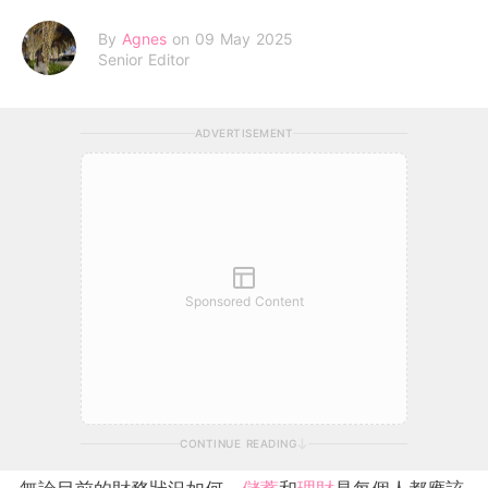
By
Agnes
on 09 May 2025
Senior Editor
ADVERTISEMENT
Sponsored Content
CONTINUE READING