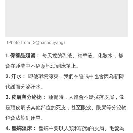
Photo from IG@nanaouyang
1. 保養品殘留：
每天擦的乳液、精華液、化妝水，都
會在睡夢中不經意地沾到床單上。
2. 汗水：
即使環境涼爽，我們在睡眠中也會因為新陳
代謝而分泌汗水。
3. 皮屑與分泌物：
睡覺時，人體會不斷掉落皮屑，像
是頭皮屑或其他部位的死皮，甚至眼淚、眼屎等分泌物
也會沾染到床單。
4. 塵蟎溫床：
塵蟎主要以人類和寵物的皮屑、毛髮為