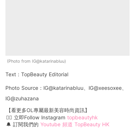
Photo from IG@katarinabluu
Text：TopBeauty Editorial
Photo Source：IG@katarinabluu、IG@xeesoxee、
IG@zuhazana
【看更多OL專屬最新美容時尚資訊】
👉🏻 立即Follow Instagram
topbeautyhk
🔔 訂閱我們的
Youtube 頻道 TopBeauty HK