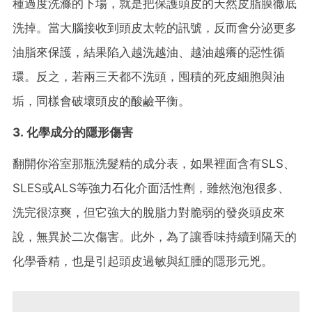
種過度洗滌的下場，就是把保護頭皮的天然皮脂膜徹底
洗掉。當大腦接收到頭皮太乾的訊號，反而會分泌更多
油脂來保護，結果陷入越洗越油、越油越癢的惡性循
環。反之，若兩三天都不洗頭，囤積的死皮細胞與油
垢，同樣會破壞頭皮的酸鹼平衡。
3. 化學成分的隱形傷害
翻開你浴室那瓶洗髮精的成分表，如果裡面含有SLS、
SLES或ALS等強力石化介面活性劑，雖然泡泡很多、
洗完很涼爽，但它強大的脫脂力對脆弱的發炎頭皮來
說，無異於二次傷害。此外，為了讓香味持續到隔天的
化學香精，也是引起頭皮過敏與紅腫的隱形元兇。