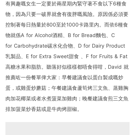
有興趣嘅女生一定要於兩星期內緊守著不食以下6種食
物，因為只要一破界就會有復胖嘅風險。原因係必須要
控制著每日熱量於800至於1000卡路里內。而依6種食
物就係A for Alcohol酒精、B for Bread麵包、C
for Carbohydrate碳水化合物、D for Dairy Product
乳製品、E for Extra Sweet甜食 、F for Fruits & Fat
高糖水果和脂肪。聽落好似樣樣都唔食得咁，David 就
推薦咗一份餐單俾大家：早餐建議食以蛋白製成嘅炒
蛋，或雞蛋炒蘑菇；午餐建議食蘆筍烤三文魚、蒸雞胸
肉加花椰菜或者水煮菠菜加雞肉；晚餐建議食煎三文魚
排加菠菜炒香菇或是牛肉烤甜椒。