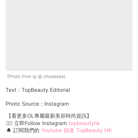
Photo from ig @ choisaaaa
Text：TopBeauty Editorial
Photo Source：Instagram
【看更多OL專屬最新美容時尚資訊】
👉🏻 立即Follow Instagram
topbeautyhk
🔔 訂閱我們的
Youtube 頻道 TopBeauty HK