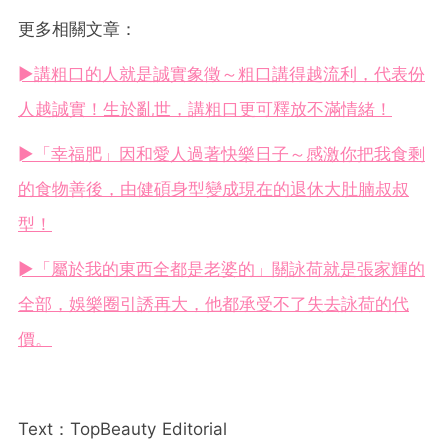
更多相關文章：
►講粗口的人就是誠實象徵～粗口講得越流利，代表份
人越誠實！生於亂世，講粗口更可釋放不滿情緒！
►「幸福肥」因和愛人過著快樂日子～感激你把我食剩
的食物善後，由健碩身型變成現在的退休大肚腩叔叔
型！
►「屬於我的東西全都是老婆的」關詠荷就是張家輝的
全部，娛樂圈引誘再大，他都承受不了失去詠荷的代
價。
Text：TopBeauty Editorial