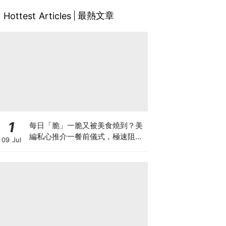
最熱文章
Hottest Articles
1
每日「脆」一脆又被美食燒到？美
編私心推介一餐前儀式，極速阻碳
09 Jul
阻油，餐前一包開啟「易瘦體
質」！