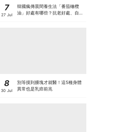
7
韓國瘋傳晨間養生法「番茄橄欖
油」好處有哪些？抗老好處、自製
27 Jul
做法與禁忌一次看
8
別等摸到腫塊才就醫！這5種身體
異常也是乳癌前兆
30 Jul