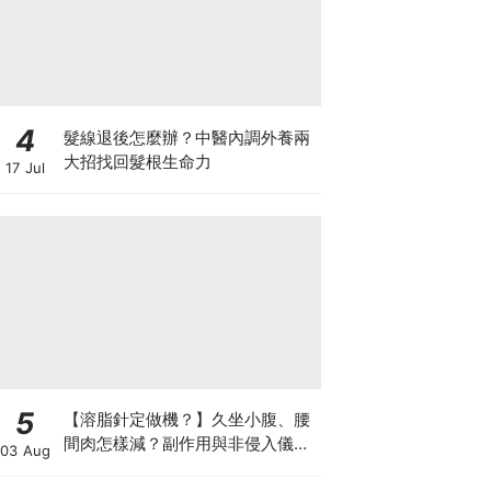
4
髮線退後怎麼辦？中醫內調外養兩
大招找回髮根生命力
17 Jul
5
【溶脂針定做機？】久坐小腹、腰
間肉怎樣減？副作用與非侵入儀器
03 Aug
比較