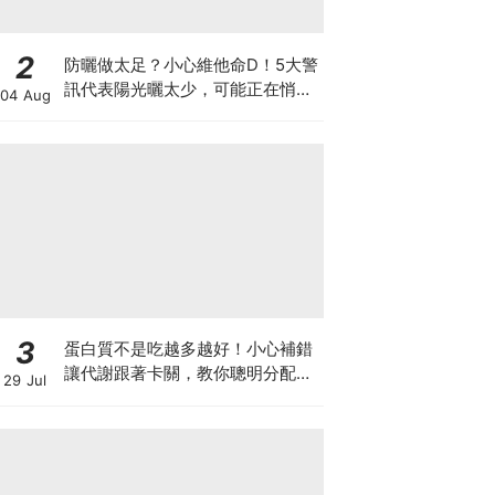
2
防曬做太足？小心維他命D！5大警
訊代表陽光曬太少，可能正在悄悄
04 Aug
影響你的健康
3
蛋白質不是吃越多越好！小心補錯
讓代謝跟著卡關，教你聰明分配三
29 Jul
餐蛋白質份量