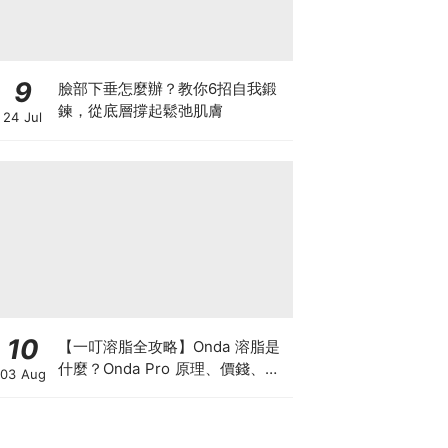
9
臉部下垂怎麼辦？教你6招自我鍛
鍊，從底層撐起鬆弛肌膚
24 Jul
10
【一叮溶脂全攻略】Onda 溶脂是
什麼？Onda Pro 原理、價錢、次
03 Aug
數及中環減肥療程一次了解