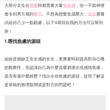
大部分女生在
戀愛
時都需要大量
安全感
，但一不留神便
會令到男方感到
壓力
。不想為戀愛造成壓力，
女生
應嘗
試給自己少一點顧慮，以下4尋回自我的方法可以幫到
妳！
1.尋找焦慮的源頭
如妳是個缺乏安全感的女生，更應要時刻提高對自己嘅
的觀察性，先認清自己為什麼這麼易便出現感情焦慮，
是否有過什麼經歷？找出令你焦慮的源頭，從而了解這
是單純的無理取鬧或是對方的問題吧！