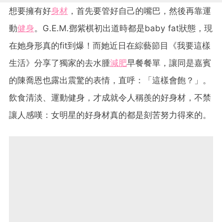
想要擁有好
身材
，首先要管好自己的嘴巴，然後再靠運
動
健身
。G.E.M.鄧紫棋初出道時都是baby fat狀態，現
在她身形真的fit到爆！而她近日在綜藝節目《我要這樣
生活》分享了獨家的去水腫
減肥
早餐餐單，讓同是嘉賓
的陳喬恩也露出震驚的表情，直呼：「這樣會飽？」。
飲食清淡、運動健身，才成就令人稱羨的好身材，不禁
讓人感嘆：女明星的好身材真的都是刻苦努力得來的。