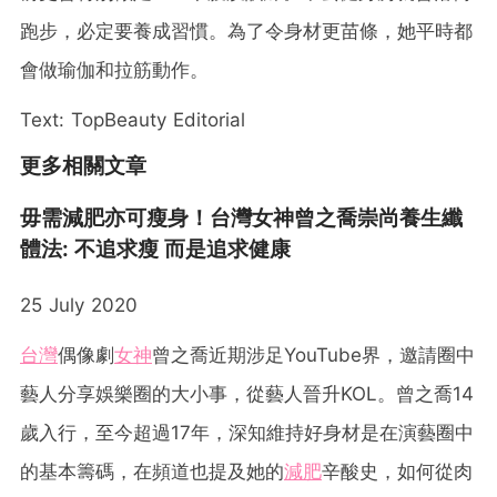
跑步，必定要養成習慣。為了令身材更苗條，她平時都
會做瑜伽和拉筋動作。
Text: TopBeauty Editorial
更多相關文章
毋需減肥亦可瘦身！台灣女神曾之喬崇尚養生纖
體法: 不追求瘦 而是追求健康
25 July 2020
台灣
偶像劇
女神
曾之喬近期涉足YouTube界，邀請圈中
藝人分享娛樂圈的大小事，從藝人晉升KOL。曾之喬14
歲入行，至今超過17年，深知維持好身材是在演藝圈中
的基本籌碼，在頻道也提及她的
減肥
辛酸史，如何從肉